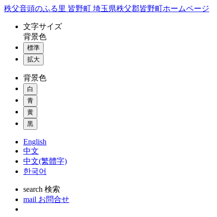
コ
秩父音頭のふる里 皆野町 埼玉県秩父郡皆野町ホームページ
ン
文字
サイズ
テ
背景色
ン
標準
ツ
本
拡大
文
背景色
へ
ス
白
キ
青
ッ
黄
プ
黒
English
中文
中文(繁體字)
한국어
search
検索
mail
お問合せ