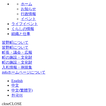
ホーム
お知らせ
行政情報
イベント
ライフイベント
くらしの情報
組織と仕事
皆野町について
皆野町について
町長・議会・広報
町の施設・文化財
町の施設・文化財
入札情報・例規集
info
ホームページについて
English
中文
中文(繁體字)
한국어
close
CLOSE