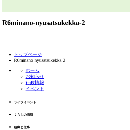
R6minano-nyusatsukekka-2
コ
ペ
トップページ
ン
ー
R6minano-nyusatsukekka-2
テ
ジ
ン
の
ホーム
ツ
先
お知らせ
本
頭
行政情報
文
へ
イベント
の
戻
先
る
ライフイベント
頭
へ
くらしの情報
戻
る
組織と仕事