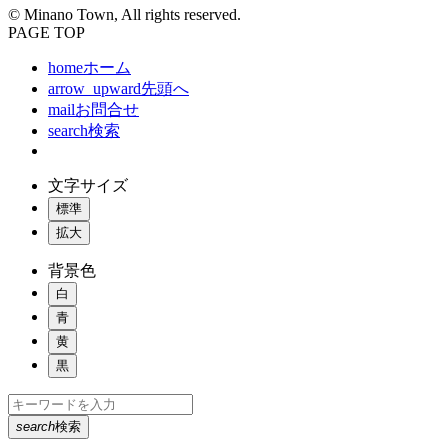
© Minano Town, All rights reserved.
PAGE TOP
home
ホーム
arrow_upward
先頭へ
mail
お問合せ
search
検索
文字サイズ
標準
拡大
背景色
白
青
黄
黒
search
検索