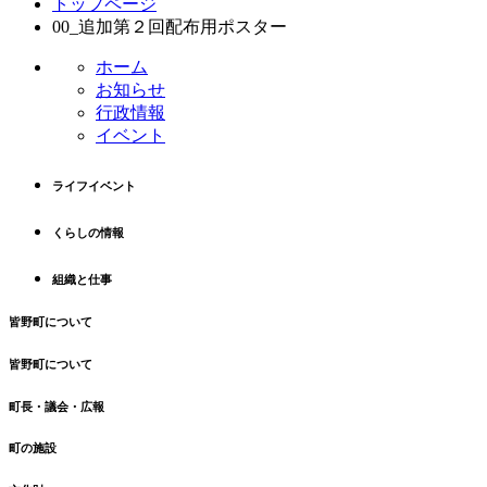
トップページ
ン
ー
00_追加第２回配布用ポスター
テ
ジ
ン
の
ホーム
ツ
先
お知らせ
本
頭
行政情報
文
へ
イベント
の
戻
先
る
ライフイベント
頭
へ
くらしの情報
戻
る
組織と仕事
皆野町について
皆野町について
町長・議会・広報
町の施設