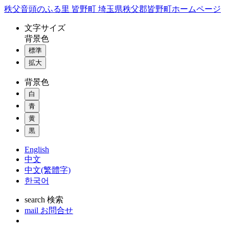
コ
秩父音頭のふる里 皆野町 埼玉県秩父郡皆野町ホームページ
ン
文字
サイズ
テ
背景色
ン
標準
ツ
本
拡大
文
背景色
へ
ス
白
キ
青
ッ
黄
プ
黒
English
中文
中文(繁體字)
한국어
search
検索
mail
お問合せ