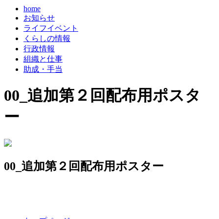
home
お知らせ
ライフイベント
くらしの情報
行政情報
組織と仕事
助成・手当
00_追加第２回配布用ポスタ
ー
00_追加第２回配布用ポスター
コ
ペ