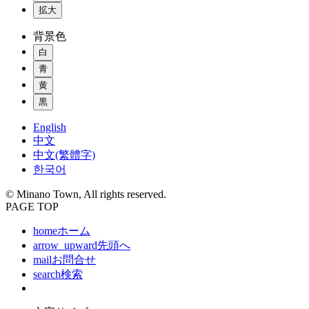
拡大
背景色
白
青
黄
黒
English
中文
中文(繁體字)
한국어
© Minano Town, All rights reserved.
PAGE TOP
home
ホーム
arrow_upward
先頭へ
mail
お問合せ
search
検索