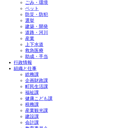
ごみ・環境
ペット
防災・防犯
選挙
建築・開発
道路・河川
産業
上下水道
救急医療
助成・手当
行政情報
組織と仕事
総務課
企画財政課
町民生活課
福祉課
健康こども課
税務課
産業観光課
建設課
会計課