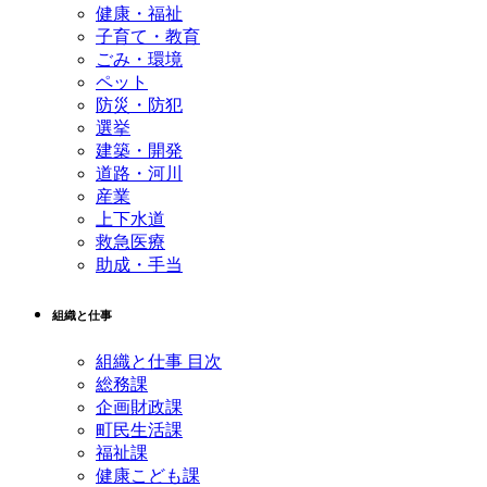
健康・福祉
子育て・教育
ごみ・環境
ペット
防災・防犯
選挙
建築・開発
道路・河川
産業
上下水道
救急医療
助成・手当
組織と仕事
組織と仕事 目次
総務課
企画財政課
町民生活課
福祉課
健康こども課