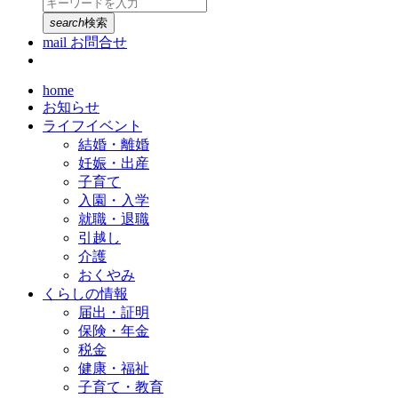
search
検索
mail
お問合せ
home
お知らせ
ライフイベント
結婚・離婚
妊娠・出産
子育て
入園・入学
就職・退職
引越し
介護
おくやみ
くらしの情報
届出・証明
保険・年金
税金
健康・福祉
子育て・教育