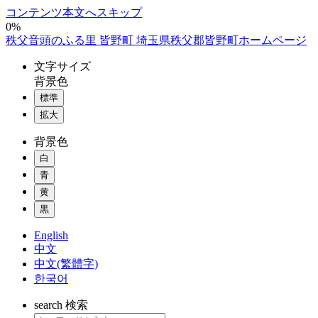
コンテンツ本文へスキップ
0%
秩父音頭のふる里 皆野町 埼玉県秩父郡皆野町ホームページ
文字
サイズ
背景色
標準
拡大
背景色
白
青
黄
黒
English
中文
中文(繁體字)
한국어
search
検索