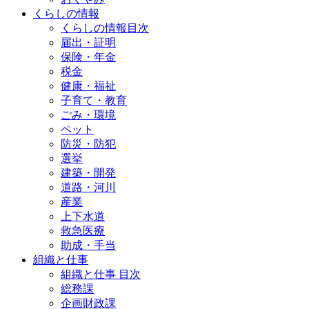
くらしの情報
くらしの情報目次
届出・証明
保険・年金
税金
健康・福祉
子育て・教育
ごみ・環境
ペット
防災・防犯
選挙
建築・開発
道路・河川
産業
上下水道
救急医療
助成・手当
組織と仕事
組織と仕事 目次
総務課
企画財政課