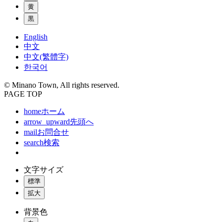
黄
黒
English
中文
中文(繁體字)
한국어
© Minano Town, All rights reserved.
PAGE TOP
home
ホーム
arrow_upward
先頭へ
mail
お問合せ
search
検索
文字サイズ
標準
拡大
背景色