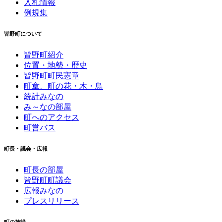
入札情報
例規集
皆野町について
皆野町紹介
位置・地勢・歴史
皆野町町民憲章
町章、町の花・木・鳥
統計みなの
み～なの部屋
町へのアクセス
町営バス
町長・議会・広報
町長の部屋
皆野町町議会
広報みなの
プレスリリース