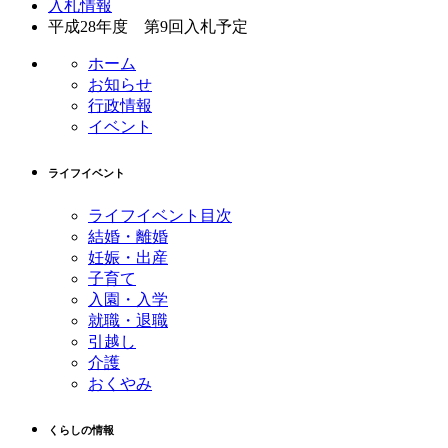
入札情報
テ
ジ
平成28年度 第9回入札予定
ン
の
ツ
先
ホーム
本
頭
お知らせ
文
へ
行政情報
の
戻
イベント
先
る
頭
ライフイベント
へ
戻
ライフイベント目次
る
結婚・離婚
妊娠・出産
子育て
入園・入学
就職・退職
引越し
介護
おくやみ
くらしの情報