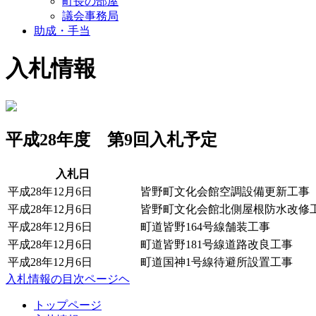
町長の部屋
議会事務局
助成・手当
入札情報
平成28年度 第9回入札予定
入札日
平成28年12月6日
皆野町文化会館空調設備更新工事
平成28年12月6日
皆野町文化会館北側屋根防水改修
平成28年12月6日
町道皆野164号線舗装工事
平成28年12月6日
町道皆野181号線道路改良工事
平成28年12月6日
町道国神1号線待避所設置工事
入札情報の目次ページヘ
コ
ペ
トップページ
ン
ー