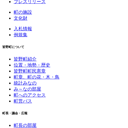
プレスリリース
町の施設
文化財
入札情報
例規集
皆野町について
皆野町紹介
位置・地勢・歴史
皆野町町民憲章
町章、町の花・木・鳥
統計みなの
み～なの部屋
町へのアクセス
町営バス
町長・議会・広報
町長の部屋