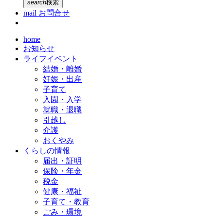
search
検索
mail
お問合せ
home
お知らせ
ライフイベント
結婚・離婚
妊娠・出産
子育て
入園・入学
就職・退職
引越し
介護
おくやみ
くらしの情報
届出・証明
保険・年金
税金
健康・福祉
子育て・教育
ごみ・環境