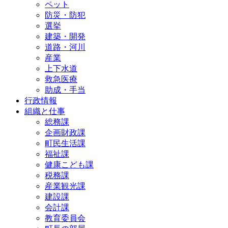
ペット
防災・防犯
選挙
建築・開発
道路・河川
産業
上下水道
救急医療
助成・手当
行政情報
組織と仕事
総務課
企画財政課
町民生活課
福祉課
健康こども課
税務課
産業観光課
建設課
会計課
教育委員会