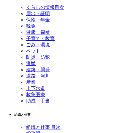
くらしの情報目次
届出・証明
保険・年金
税金
健康・福祉
子育て・教育
ごみ・環境
ペット
防災・防犯
選挙
建築・開発
道路・河川
産業
上下水道
救急医療
助成・手当
組織と仕事
組織と仕事 目次