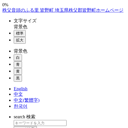
コ
0%
秩父音頭のふる里 皆野町 埼玉県秩父郡皆野町ホームページ
ン
テ
文字
サイズ
ン
背景色
ツ
標準
本
拡大
文
へ
背景色
ス
白
キ
ッ
青
プ
黄
黒
English
中文
中文(繁體字)
한국어
search
検索