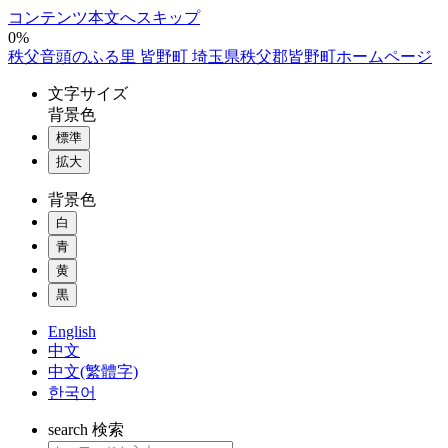
コンテンツ本文へスキップ
0%
秩父音頭のふる里 皆野町 埼玉県秩父郡皆野町ホームページ
文字
サイズ
背景色
標準
拡大
背景色
白
青
黄
黒
English
中文
中文(繁體字)
한국어
search
検索