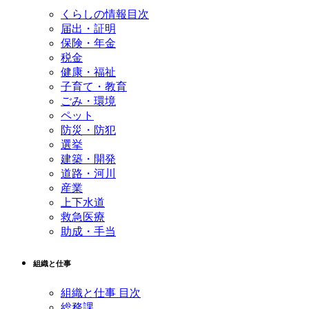
くらしの情報目次
届出・証明
保険・年金
税金
健康・福祉
子育て・教育
ごみ・環境
ペット
防災・防犯
選挙
建築・開発
道路・河川
産業
上下水道
救急医療
助成・手当
組織と仕事
組織と仕事 目次
総務課