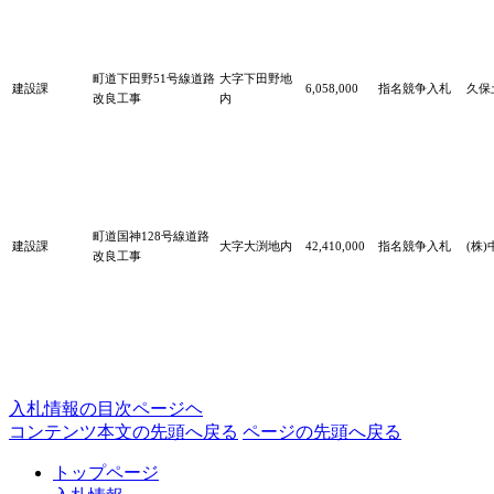
町道下田野51号線道路
大字下田野地
建設課
6,058,000
指名競争入札
久保
改良工事
内
町道国神128号線道路
建設課
大字大渕地内
42,410,000
指名競争入札
(株
改良工事
入札情報の目次ページヘ
コンテンツ本文の先頭へ戻る
ページの先頭へ戻る
トップページ