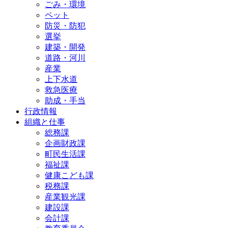
ごみ・環境
ペット
防災・防犯
選挙
建築・開発
道路・河川
産業
上下水道
救急医療
助成・手当
行政情報
組織と仕事
総務課
企画財政課
町民生活課
福祉課
健康こども課
税務課
産業観光課
建設課
会計課