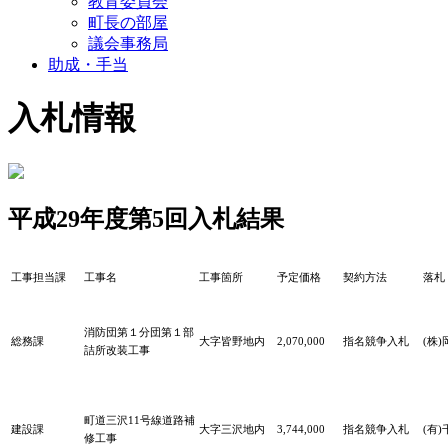
教育委員会
町長の部屋
議会事務局
助成・手当
入札情報
平成29年度第5回入札結果
工事担当課
工事名
工事箇所
予定価格
契約方法
落札
消防団第１分団第１部
総務課
大字皆野地内
2,070,000
指名競争入札
(株
詰所改装工事
町道三沢11号線道路補
建設課
大字三沢地内
3,744,000
指名競争入札
(有
修工事