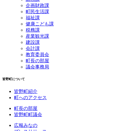
企画財政課
町民生活課
福祉課
健康こども課
税務課
産業観光課
建設課
会計課
教育委員会
町長の部屋
議会事務局
皆野町について
皆野町紹介
町へのアクセス
町長の部屋
皆野町町議会
広報みなの