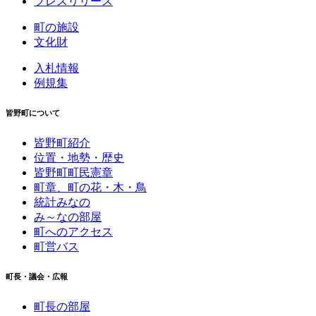
プレスリリース
町の施設
文化財
入札情報
例規集
皆野町について
皆野町紹介
位置・地勢・歴史
皆野町町民憲章
町章、町の花・木・鳥
統計みなの
み～なの部屋
町へのアクセス
町営バス
町長・議会・広報
町長の部屋