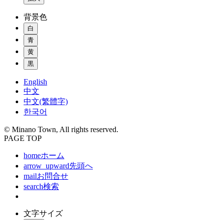
背景色
白
青
黄
黒
English
中文
中文(繁體字)
한국어
© Minano Town, All rights reserved.
PAGE TOP
home
ホーム
arrow_upward
先頭へ
mail
お問合せ
search
検索
文字サイズ