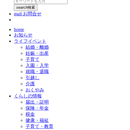
search
検索
mail
お問合せ
home
お知らせ
ライフイベント
結婚・離婚
妊娠・出産
子育て
入園・入学
就職・退職
引越し
介護
おくやみ
くらしの情報
届出・証明
保険・年金
税金
健康・福祉
子育て・教育