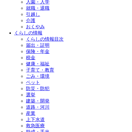
入園・入学
就職・退職
引越し
介護
おくやみ
くらしの情報
くらしの情報目次
届出・証明
保険・年金
税金
健康・福祉
子育て・教育
ごみ・環境
ペット
防災・防犯
選挙
建築・開発
道路・河川
産業
上下水道
救急医療
助成・手当