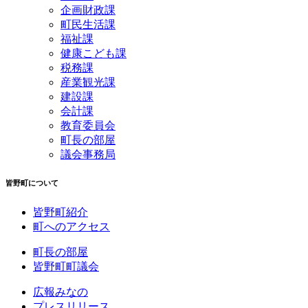
企画財政課
町民生活課
福祉課
健康こども課
税務課
産業観光課
建設課
会計課
教育委員会
町長の部屋
議会事務局
皆野町について
皆野町紹介
町へのアクセス
町長の部屋
皆野町町議会
広報みなの
プレスリリース