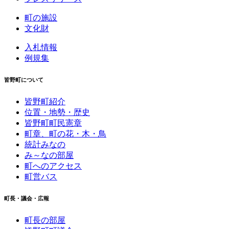
町の施設
文化財
入札情報
例規集
皆野町について
皆野町紹介
位置・地勢・歴史
皆野町町民憲章
町章、町の花・木・鳥
統計みなの
み～なの部屋
町へのアクセス
町営バス
町長・議会・広報
町長の部屋