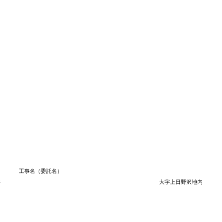
工事名（委託名）
事
大字上日野沢地内