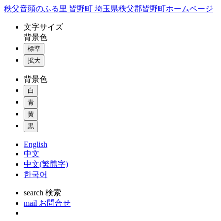
コ
秩父音頭のふる里 皆野町 埼玉県秩父郡皆野町ホームページ
ン
文字
サイズ
テ
背景色
ン
標準
ツ
本
拡大
文
背景色
へ
ス
白
キ
青
ッ
黄
プ
黒
English
中文
中文(繁體字)
한국어
search
検索
mail
お問合せ