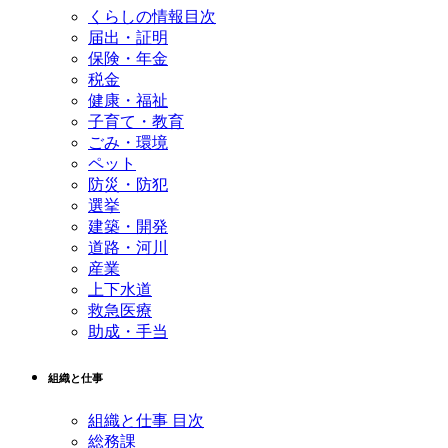
くらしの情報目次
届出・証明
保険・年金
税金
健康・福祉
子育て・教育
ごみ・環境
ペット
防災・防犯
選挙
建築・開発
道路・河川
産業
上下水道
救急医療
助成・手当
組織と仕事
組織と仕事 目次
総務課