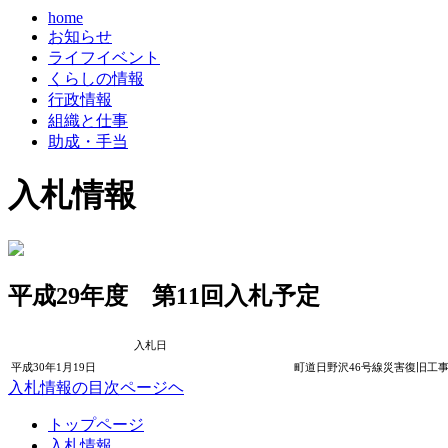
home
お知らせ
ライフイベント
くらしの情報
行政情報
組織と仕事
助成・手当
入札情報
平成29年度 第11回入札予定
入札日
平成30年1月19日
町道日野沢46号線災害復旧工
入札情報の目次ページヘ
コ
ペ
トップページ
ン
ー
入札情報