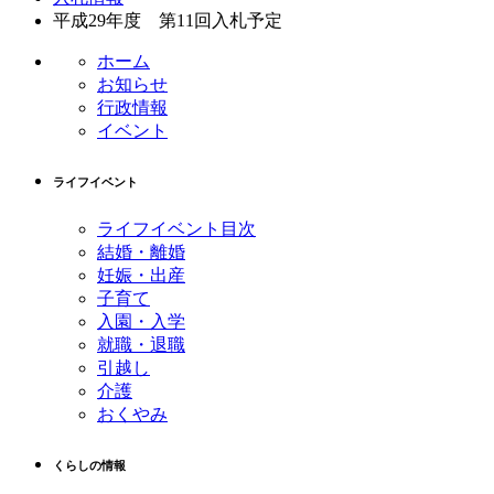
テ
ジ
平成29年度 第11回入札予定
ン
の
ツ
先
ホーム
本
頭
お知らせ
文
へ
行政情報
の
戻
イベント
先
る
頭
ライフイベント
へ
戻
ライフイベント目次
る
結婚・離婚
妊娠・出産
子育て
入園・入学
就職・退職
引越し
介護
おくやみ
くらしの情報