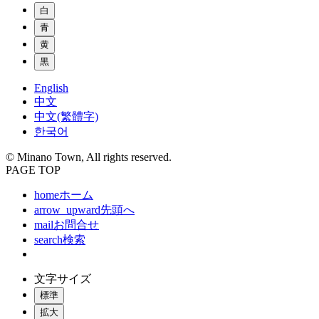
白
青
黄
黒
English
中文
中文(繁體字)
한국어
© Minano Town, All rights reserved.
PAGE TOP
home
ホーム
arrow_upward
先頭へ
mail
お問合せ
search
検索
文字サイズ
標準
拡大