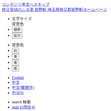
コンテンツ本文へスキップ
秩父音頭のふる里 皆野町 埼玉県秩父郡皆野町ホームページ
文字
サイズ
背景色
標準
拡大
背景色
白
青
黄
黒
English
中文
中文(繁體字)
한국어
search
検索
mail
お問合せ