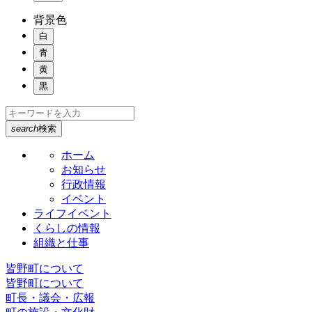
背景色
白
青
黄
黒
search
検索
ホーム
お知らせ
行政情報
イベント
ライフイベント
くらしの情報
組織と仕事
皆野町について
皆野町について
町長・議会・広報