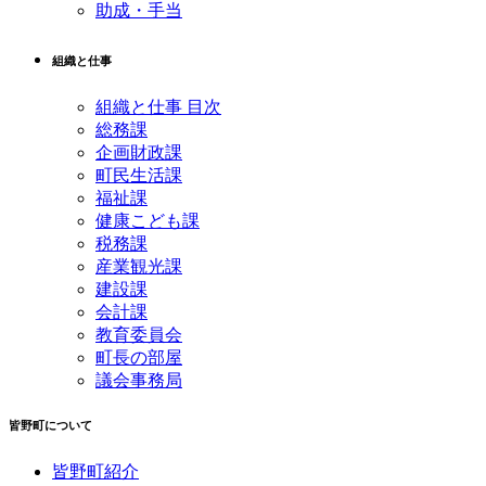
助成・手当
組織と仕事
組織と仕事 目次
総務課
企画財政課
町民生活課
福祉課
健康こども課
税務課
産業観光課
建設課
会計課
教育委員会
町長の部屋
議会事務局
皆野町について
皆野町紹介