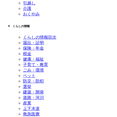
引越し
介護
おくやみ
くらしの情報
くらしの情報目次
届出・証明
保険・年金
税金
健康・福祉
子育て・教育
ごみ・環境
ペット
防災・防犯
選挙
建築・開発
道路・河川
産業
上下水道
救急医療