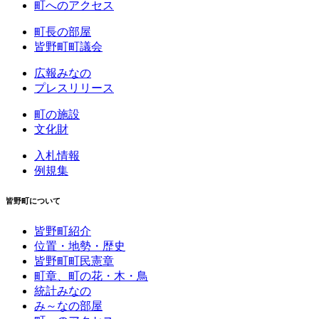
町へのアクセス
町長の部屋
皆野町町議会
広報みなの
プレスリリース
町の施設
文化財
入札情報
例規集
皆野町について
皆野町紹介
位置・地勢・歴史
皆野町町民憲章
町章、町の花・木・鳥
統計みなの
み～なの部屋