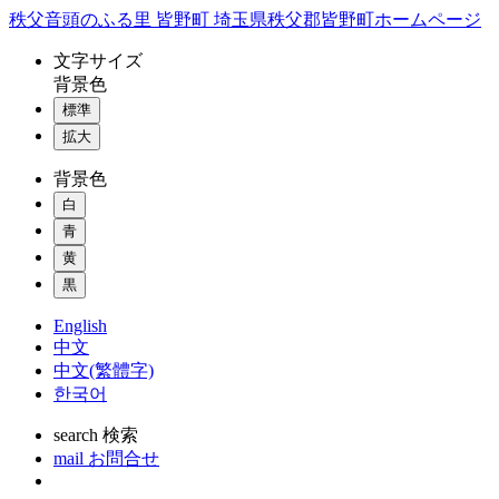
コ
秩父音頭のふる里 皆野町 埼玉県秩父郡皆野町ホームページ
ン
文字
サイズ
テ
背景色
ン
標準
ツ
本
拡大
文
背景色
へ
ス
白
キ
青
ッ
黄
プ
黒
English
中文
中文(繁體字)
한국어
search
検索
mail
お問合せ