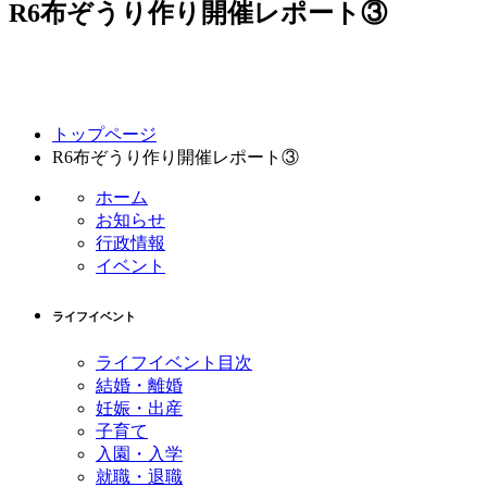
R6布ぞうり作り開催レポート③
コ
ペ
トップページ
ン
ー
R6布ぞうり作り開催レポート③
テ
ジ
ン
の
ホーム
ツ
先
お知らせ
本
頭
行政情報
文
へ
イベント
の
戻
先
る
ライフイベント
頭
へ
ライフイベント目次
戻
結婚・離婚
る
妊娠・出産
子育て
入園・入学
就職・退職