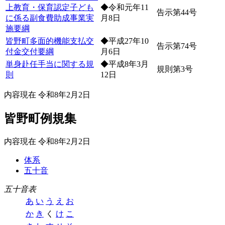
上教育・保育認定子ども
◆令和元年11
告示第44号
に係る副食費助成事業実
月8日
施要綱
皆野町多面的機能支払交
◆平成27年10
告示第74号
付金交付要綱
月6日
単身赴任手当に関する規
◆平成8年3月
規則第3号
則
12日
内容現在 令和8年2月2日
皆野町例規集
内容現在 令和8年2月2日
体系
五十音
五十音表
あ
い
う
え
お
か
き
く
け
こ