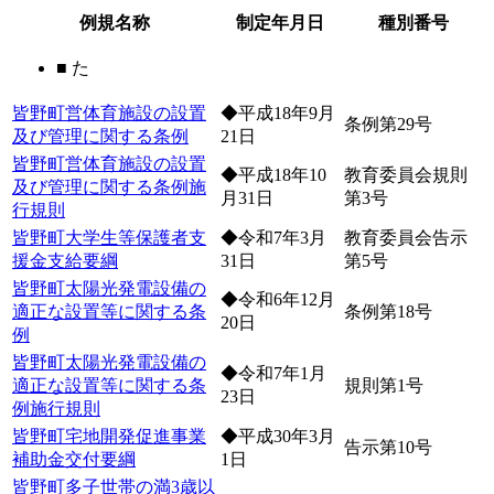
例規名称
制定年月日
種別番号
■ た
皆野町営体育施設の設置
◆平成18年9月
条例第29号
及び管理に関する条例
21日
皆野町営体育施設の設置
◆平成18年10
教育委員会規則
及び管理に関する条例施
月31日
第3号
行規則
皆野町大学生等保護者支
◆令和7年3月
教育委員会告示
援金支給要綱
31日
第5号
皆野町太陽光発電設備の
◆令和6年12月
適正な設置等に関する条
条例第18号
20日
例
皆野町太陽光発電設備の
◆令和7年1月
適正な設置等に関する条
規則第1号
23日
例施行規則
皆野町宅地開発促進事業
◆平成30年3月
告示第10号
補助金交付要綱
1日
皆野町多子世帯の満3歳以