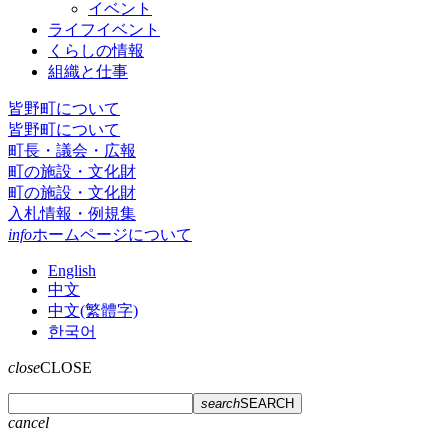
イベント
ライフイベント
くらしの情報
組織と仕事
皆野町について
皆野町について
町長・議会・広報
町の施設・文化財
町の施設・文化財
入札情報・例規集
info
ホームページについて
English
中文
中文(繁體字)
한국어
close
CLOSE
search
SEARCH
cancel