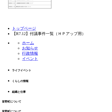
コ
ペ
トップページ
ン
ー
【R7.12】付議事件一覧（ＨＰアップ用）
テ
ジ
ン
の
ホーム
ツ
先
お知らせ
本
頭
行政情報
文
へ
イベント
の
戻
先
る
ライフイベント
頭
へ
くらしの情報
戻
る
組織と仕事
皆野町について
皆野町について