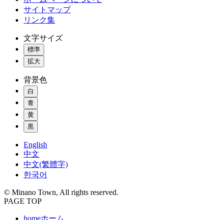
サイトマップ
リンク集
文字サイズ
標準
拡大
背景色
白
青
黄
黒
English
中文
中文(繁體字)
한국어
© Minano Town, All rights reserved.
PAGE TOP
home
ホーム