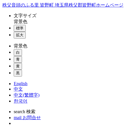
コ
秩父音頭のふる里 皆野町 埼玉県秩父郡皆野町ホームページ
ン
文字
サイズ
テ
背景色
ン
標準
ツ
本
拡大
文
背景色
へ
ス
白
キ
青
ッ
黄
プ
黒
English
中文
中文(繁體字)
한국어
search
検索
mail
お問合せ