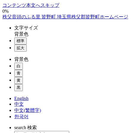
コンテンツ本文へスキップ
0%
秩父音頭のふる里 皆野町 埼玉県秩父郡皆野町ホームページ
文字
サイズ
背景色
標準
拡大
背景色
白
青
黄
黒
English
中文
中文(繁體字)
한국어
search
検索