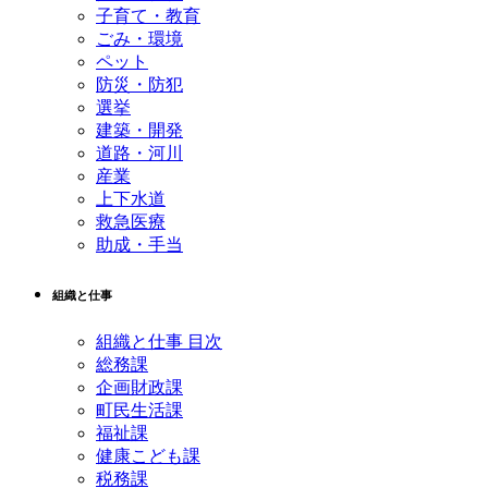
子育て・教育
ごみ・環境
ペット
防災・防犯
選挙
建築・開発
道路・河川
産業
上下水道
救急医療
助成・手当
組織と仕事
組織と仕事 目次
総務課
企画財政課
町民生活課
福祉課
健康こども課
税務課