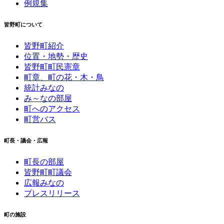
例規集
皆野町について
皆野町紹介
位置・地勢・歴史
皆野町町民憲章
町章、町の花・木・鳥
統計みなの
み～なの部屋
町へのアクセス
町営バス
町長・議会・広報
町長の部屋
皆野町町議会
広報みなの
プレスリリース
町の施設