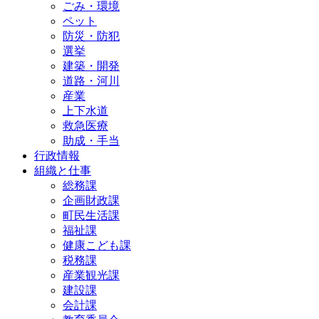
ごみ・環境
ペット
防災・防犯
選挙
建築・開発
道路・河川
産業
上下水道
救急医療
助成・手当
行政情報
組織と仕事
総務課
企画財政課
町民生活課
福祉課
健康こども課
税務課
産業観光課
建設課
会計課