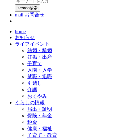
search
検索
mail
お問合せ
home
お知らせ
ライフイベント
結婚・離婚
妊娠・出産
子育て
入園・入学
就職・退職
引越し
介護
おくやみ
くらしの情報
届出・証明
保険・年金
税金
健康・福祉
子育て・教育