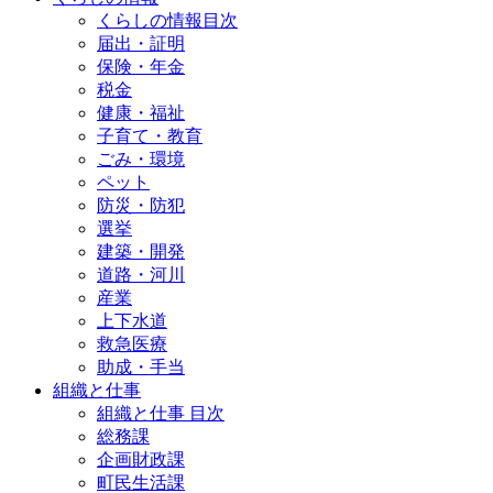
くらしの情報目次
届出・証明
保険・年金
税金
健康・福祉
子育て・教育
ごみ・環境
ペット
防災・防犯
選挙
建築・開発
道路・河川
産業
上下水道
救急医療
助成・手当
組織と仕事
組織と仕事 目次
総務課
企画財政課
町民生活課