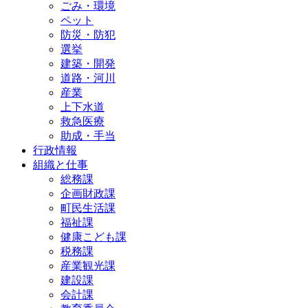
ごみ・環境
ペット
防災・防犯
選挙
建築・開発
道路・河川
産業
上下水道
救急医療
助成・手当
行政情報
組織と仕事
総務課
企画財政課
町民生活課
福祉課
健康こども課
税務課
産業観光課
建設課
会計課