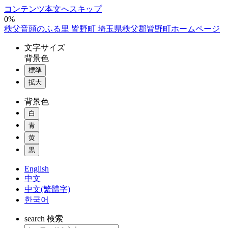
コンテンツ本文へスキップ
0%
秩父音頭のふる里 皆野町 埼玉県秩父郡皆野町ホームページ
文字
サイズ
背景色
標準
拡大
背景色
白
青
黄
黒
English
中文
中文(繁體字)
한국어
search
検索