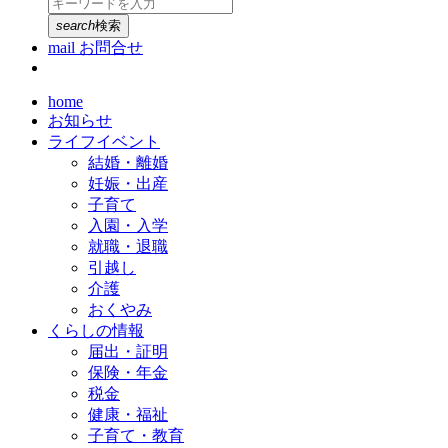
search
検索
mail
お問合せ
home
お知らせ
ライフイベント
結婚・離婚
妊娠・出産
子育て
入園・入学
就職・退職
引越し
介護
おくやみ
くらしの情報
届出・証明
保険・年金
税金
健康・福祉
子育て・教育