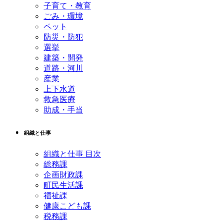
子育て・教育
ごみ・環境
ペット
防災・防犯
選挙
建築・開発
道路・河川
産業
上下水道
救急医療
助成・手当
組織と仕事
組織と仕事 目次
総務課
企画財政課
町民生活課
福祉課
健康こども課
税務課