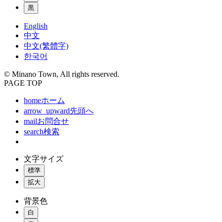
黒
English
中文
中文(繁體字)
한국어
© Minano Town, All rights reserved.
PAGE TOP
home
ホーム
arrow_upward
先頭へ
mail
お問合せ
search
検索
文字サイズ
標準
拡大
背景色
白