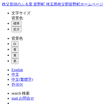
コ
秩父音頭のふる里 皆野町 埼玉県秩父郡皆野町ホームページ
ン
文字
サイズ
テ
背景色
ン
標準
ツ
本
拡大
文
背景色
へ
ス
白
キ
青
ッ
黄
プ
黒
English
中文
中文(繁體字)
한국어
search
検索
mail
お問合せ