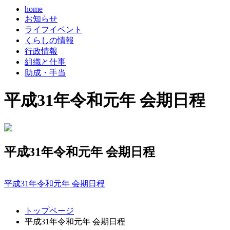
home
お知らせ
ライフイベント
くらしの情報
行政情報
組織と仕事
助成・手当
平成31年令和元年 会期日程
平成31年令和元年 会期日程
平成31年令和元年 会期日程
コ
ペ
トップページ
ン
ー
平成31年令和元年 会期日程
テ
ジ