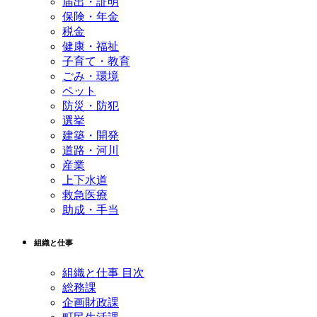
届出・証明
保険・年金
税金
健康・福祉
子育て・教育
ごみ・環境
ペット
防災・防犯
選挙
建築・開発
道路・河川
産業
上下水道
救急医療
助成・手当
組織と仕事
組織と仕事 目次
総務課
企画財政課