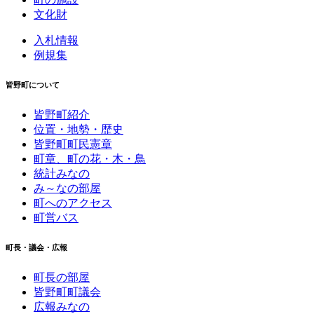
文化財
入札情報
例規集
皆野町について
皆野町紹介
位置・地勢・歴史
皆野町町民憲章
町章、町の花・木・鳥
統計みなの
み～なの部屋
町へのアクセス
町営バス
町長・議会・広報
町長の部屋
皆野町町議会
広報みなの