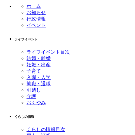
ン
の
ホーム
ツ
先
お知らせ
本
頭
行政情報
文
へ
イベント
の
戻
先
る
ライフイベント
頭
へ
ライフイベント目次
戻
結婚・離婚
る
妊娠・出産
子育て
入園・入学
就職・退職
引越し
介護
おくやみ
くらしの情報
くらしの情報目次