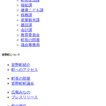
町民生活課
福祉課
健康こども課
税務課
産業観光課
建設課
会計課
教育委員会
町長の部屋
議会事務局
皆野町について
皆野町紹介
町へのアクセス
町長の部屋
皆野町町議会
広報みなの
プレスリリース
町の施設