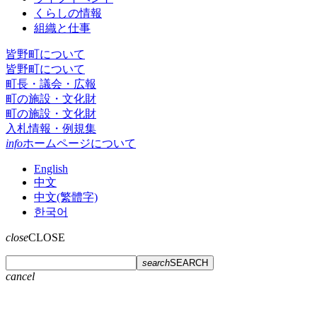
くらしの情報
組織と仕事
皆野町について
皆野町について
町長・議会・広報
町の施設・文化財
町の施設・文化財
入札情報・例規集
info
ホームページについて
English
中文
中文(繁體字)
한국어
close
CLOSE
search
SEARCH
cancel