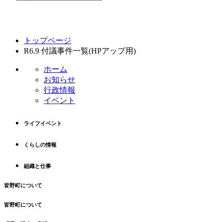
コ
ペ
トップページ
ン
ー
R6.9 付議事件一覧(HPアップ用)
テ
ジ
ン
の
ホーム
ツ
先
お知らせ
本
頭
行政情報
文
へ
イベント
の
戻
先
る
ライフイベント
頭
へ
くらしの情報
戻
る
組織と仕事
皆野町について
皆野町について