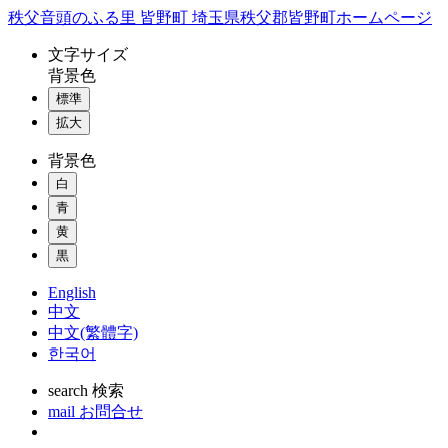
コ
秩父音頭のふる里 皆野町 埼玉県秩父郡皆野町ホームページ
ン
文字
サイズ
テ
背景色
ン
標準
ツ
本
拡大
文
背景色
へ
ス
白
キ
青
ッ
黄
プ
黒
English
中文
中文(繁體字)
한국어
search
検索
mail
お問合せ