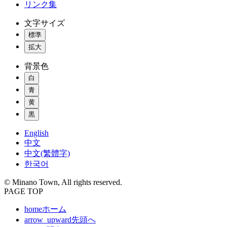
リンク集
文字サイズ
標準
拡大
背景色
白
青
黄
黒
English
中文
中文(繁體字)
한국어
© Minano Town, All rights reserved.
PAGE TOP
home
ホーム
arrow_upward
先頭へ