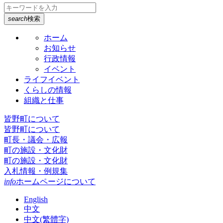
search
検索
ホーム
お知らせ
行政情報
イベント
ライフイベント
くらしの情報
組織と仕事
皆野町について
皆野町について
町長・議会・広報
町の施設・文化財
町の施設・文化財
入札情報・例規集
info
ホームページについて
English
中文
中文(繁體字)