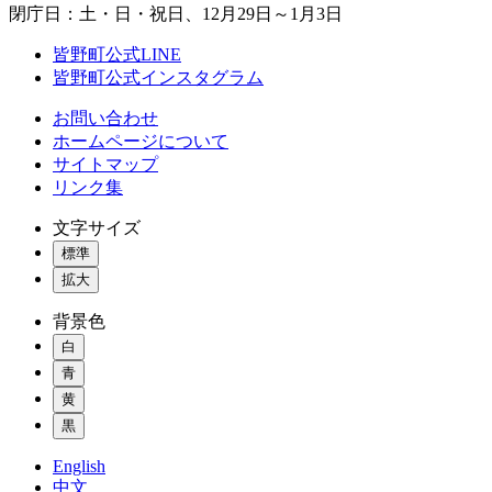
閉庁日：土・日・祝日、12月29日～1月3日
皆野町公式LINE
皆野町公式インスタグラム
お問い合わせ
ホームページについて
サイトマップ
リンク集
文字サイズ
標準
拡大
背景色
白
青
黄
黒
English
中文