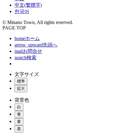
中文(繁體字)
한국어
© Minano Town, All rights reserved.
PAGE TOP
home
ホーム
arrow_upward
先頭へ
mail
お問合せ
search
検索
文字サイズ
標準
拡大
背景色
白
青
黄
黒