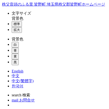
コ
秩父音頭のふる里 皆野町 埼玉県秩父郡皆野町ホームページ
ン
文字
サイズ
テ
背景色
ン
標準
ツ
本
拡大
文
背景色
へ
ス
白
キ
青
ッ
黄
プ
黒
English
中文
中文(繁體字)
한국어
search
検索
mail
お問合せ