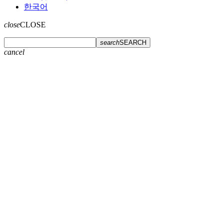
한국어
close
CLOSE
search
SEARCH
cancel