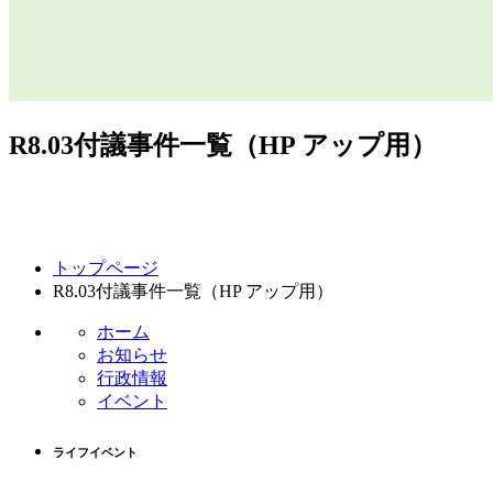
R8.03付議事件一覧（HP アップ用）
コ
ペ
トップページ
ン
ー
R8.03付議事件一覧（HP アップ用）
テ
ジ
ン
の
ホーム
ツ
先
お知らせ
本
頭
行政情報
文
へ
イベント
の
戻
先
る
ライフイベント
頭
へ