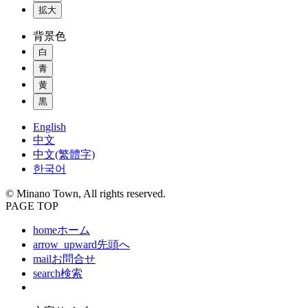
拡大
背景色
白
青
黄
黒
English
中文
中文(繁體字)
한국어
© Minano Town, All rights reserved.
PAGE TOP
home
ホーム
arrow_upward
先頭へ
mail
お問合せ
search
検索