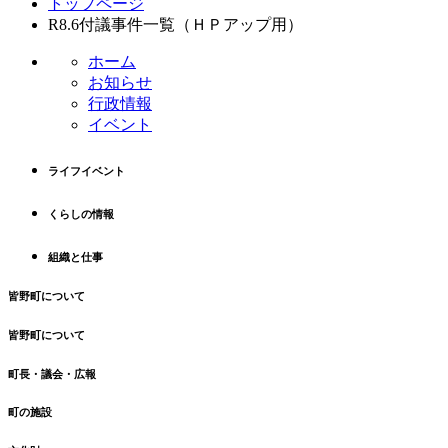
トップページ
ン
ー
R8.6付議事件一覧（ＨＰアップ用）
テ
ジ
ン
の
ホーム
ツ
先
お知らせ
本
頭
行政情報
文
へ
イベント
の
戻
先
る
ライフイベント
頭
へ
くらしの情報
戻
る
組織と仕事
皆野町について
皆野町について
町長・議会・広報
町の施設