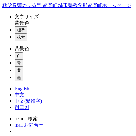
コ
秩父音頭のふる里 皆野町 埼玉県秩父郡皆野町ホームページ
ン
文字
サイズ
テ
背景色
ン
標準
ツ
本
拡大
文
背景色
へ
ス
白
キ
青
ッ
黄
プ
黒
English
中文
中文(繁體字)
한국어
search
検索
mail
お問合せ