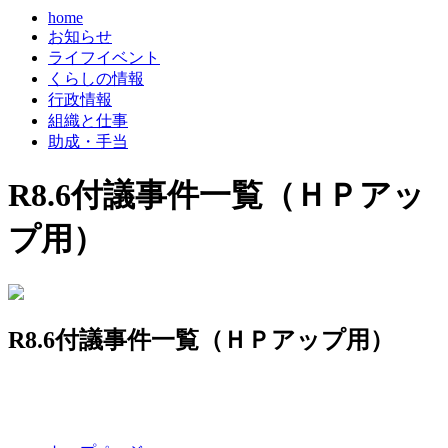
home
お知らせ
ライフイベント
くらしの情報
行政情報
組織と仕事
助成・手当
R8.6付議事件一覧（ＨＰアッ
プ用）
R8.6付議事件一覧（ＨＰアップ用）
コ
ペ