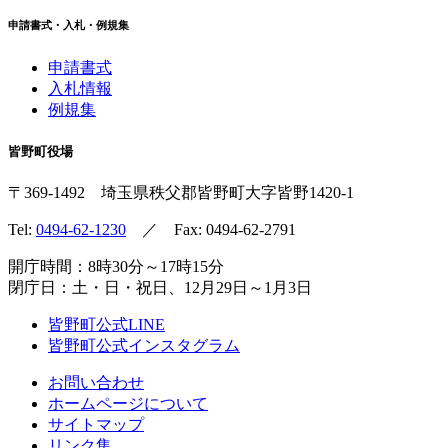
申請書式・入札・例規集
申請書式
入札情報
例規集
皆野町役場
〒369-1492
埼玉県秩父郡皆野町
大字皆野1420-1
Tel:
0494-62-1230
／ Fax: 0494-62-2791
開庁時間：8時30分～17時15分
閉庁日：土・日・祝日、12月29日～1月3日
皆野町公式LINE
皆野町公式インスタグラム
お問い合わせ
ホームページについて
サイトマップ
リンク集