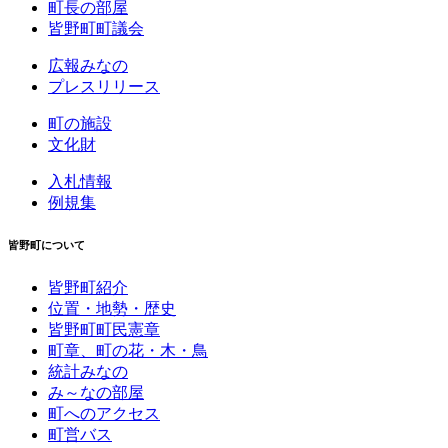
町長の部屋
皆野町町議会
広報みなの
プレスリリース
町の施設
文化財
入札情報
例規集
皆野町について
皆野町紹介
位置・地勢・歴史
皆野町町民憲章
町章、町の花・木・鳥
統計みなの
み～なの部屋
町へのアクセス
町営バス