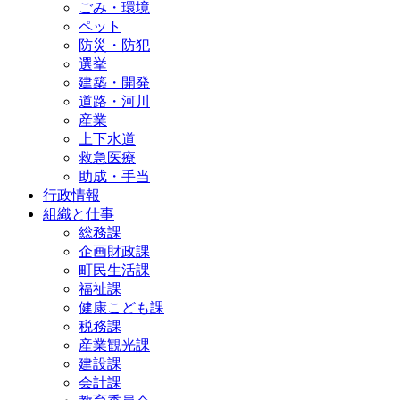
ごみ・環境
ペット
防災・防犯
選挙
建築・開発
道路・河川
産業
上下水道
救急医療
助成・手当
行政情報
組織と仕事
総務課
企画財政課
町民生活課
福祉課
健康こども課
税務課
産業観光課
建設課
会計課