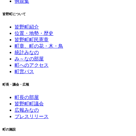
例規集
皆野町について
皆野町紹介
位置・地勢・歴史
皆野町町民憲章
町章、町の花・木・鳥
統計みなの
み～なの部屋
町へのアクセス
町営バス
町長・議会・広報
町長の部屋
皆野町町議会
広報みなの
プレスリリース
町の施設