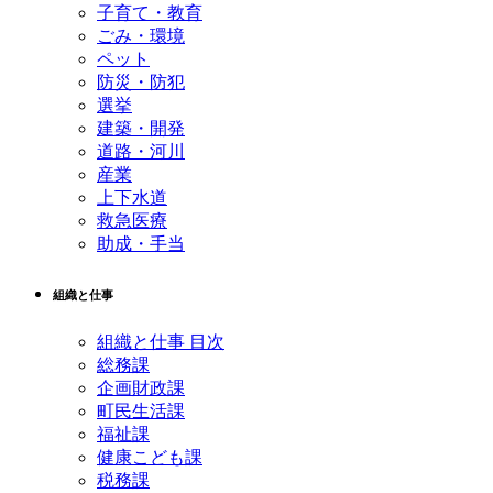
子育て・教育
ごみ・環境
ペット
防災・防犯
選挙
建築・開発
道路・河川
産業
上下水道
救急医療
助成・手当
組織と仕事
組織と仕事 目次
総務課
企画財政課
町民生活課
福祉課
健康こども課
税務課