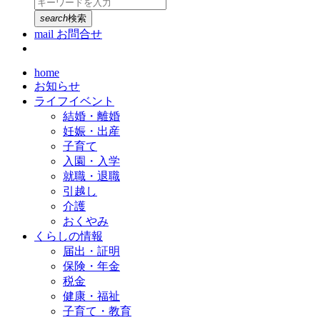
search
検索
mail
お問合せ
home
お知らせ
ライフイベント
結婚・離婚
妊娠・出産
子育て
入園・入学
就職・退職
引越し
介護
おくやみ
くらしの情報
届出・証明
保険・年金
税金
健康・福祉
子育て・教育