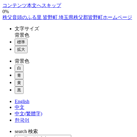
コンテンツ本文へスキップ
0%
秩父音頭のふる里 皆野町 埼玉県秩父郡皆野町ホームページ
文字
サイズ
背景色
標準
拡大
背景色
白
青
黄
黒
English
中文
中文(繁體字)
한국어
search
検索