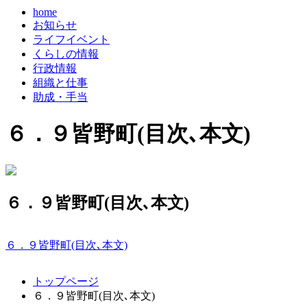
home
お知らせ
ライフイベント
くらしの情報
行政情報
組織と仕事
助成・手当
６．９皆野町(目次､本文)
６．９皆野町(目次､本文)
６．９皆野町(目次､本文)
コ
ペ
トップページ
ン
ー
６．９皆野町(目次､本文)
テ
ジ