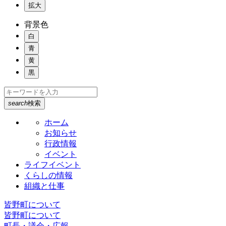
拡大
背景色
白
青
黄
黒
search
検索
ホーム
お知らせ
行政情報
イベント
ライフイベント
くらしの情報
組織と仕事
皆野町について
皆野町について
町長・議会・広報