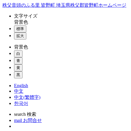
コ
秩父音頭のふる里 皆野町 埼玉県秩父郡皆野町ホームページ
ン
文字
サイズ
テ
背景色
ン
標準
ツ
本
拡大
文
背景色
へ
ス
白
キ
青
ッ
黄
プ
黒
English
中文
中文(繁體字)
한국어
search
検索
mail
お問合せ