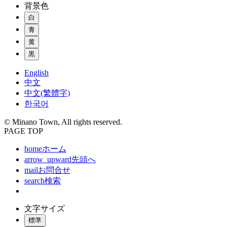
背景色
白
青
黄
黒
English
中文
中文(繁體字)
한국어
© Minano Town, All rights reserved.
PAGE TOP
home
ホーム
arrow_upward
先頭へ
mail
お問合せ
search
検索
文字サイズ
標準