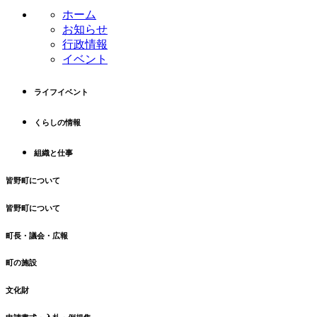
ン
の
ホーム
ツ
先
お知らせ
本
頭
行政情報
文
へ
イベント
の
戻
先
る
ライフイベント
頭
へ
くらしの情報
戻
る
組織と仕事
皆野町について
皆野町について
町長・議会・広報
町の施設
文化財