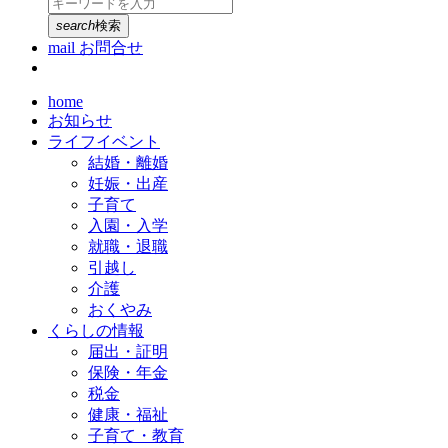
search
検索
mail
お問合せ
home
お知らせ
ライフイベント
結婚・離婚
妊娠・出産
子育て
入園・入学
就職・退職
引越し
介護
おくやみ
くらしの情報
届出・証明
保険・年金
税金
健康・福祉
子育て・教育