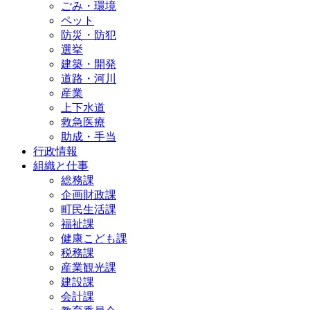
ごみ・環境
ペット
防災・防犯
選挙
建築・開発
道路・河川
産業
上下水道
救急医療
助成・手当
行政情報
組織と仕事
総務課
企画財政課
町民生活課
福祉課
健康こども課
税務課
産業観光課
建設課
会計課