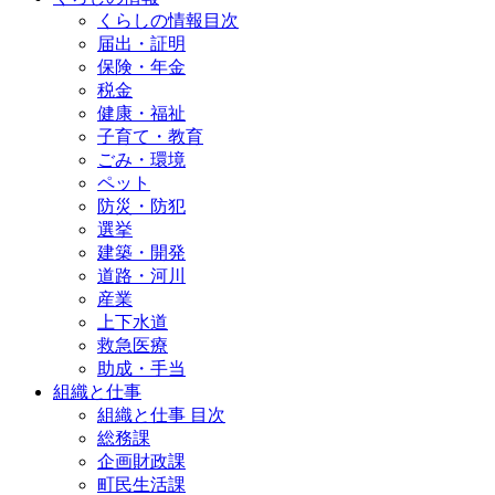
くらしの情報目次
届出・証明
保険・年金
税金
健康・福祉
子育て・教育
ごみ・環境
ペット
防災・防犯
選挙
建築・開発
道路・河川
産業
上下水道
救急医療
助成・手当
組織と仕事
組織と仕事 目次
総務課
企画財政課
町民生活課