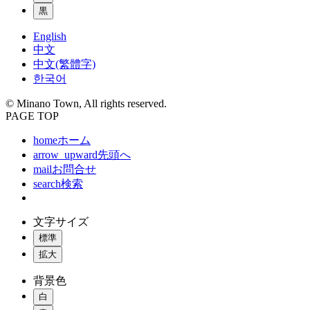
黒
English
中文
中文(繁體字)
한국어
© Minano Town, All rights reserved.
PAGE TOP
home
ホーム
arrow_upward
先頭へ
mail
お問合せ
search
検索
文字サイズ
標準
拡大
背景色
白