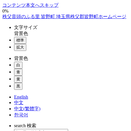
コンテンツ本文へスキップ
0%
秩父音頭のふる里 皆野町 埼玉県秩父郡皆野町ホームページ
文字
サイズ
背景色
標準
拡大
背景色
白
青
黄
黒
English
中文
中文(繁體字)
한국어
search
検索