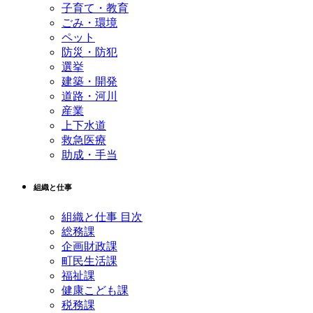
子育て・教育
ごみ・環境
ペット
防災・防犯
選挙
建築・開発
道路・河川
産業
上下水道
救急医療
助成・手当
組織と仕事
組織と仕事 目次
総務課
企画財政課
町民生活課
福祉課
健康こども課
税務課