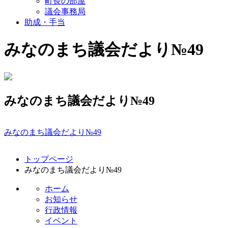
町長の部屋
議会事務局
助成・手当
みなのまち議会だより№49
みなのまち議会だより№49
みなのまち議会だより№49
コ
ペ
トップページ
ン
ー
みなのまち議会だより№49
テ
ジ
ン
の
ホーム
ツ
先
お知らせ
本
頭
行政情報
文
へ
イベント
の
戻