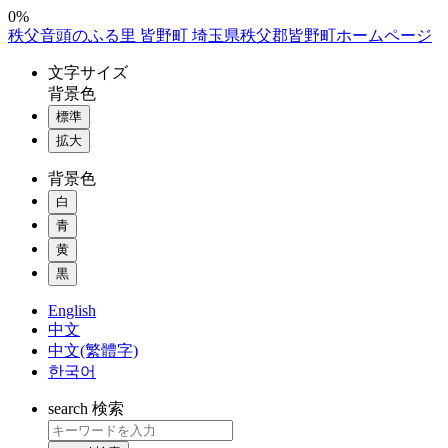
コ
0%
秩父音頭のふる里 皆野町 埼玉県秩父郡皆野町ホームページ
ン
テ
文字
サイズ
ン
背景色
ツ
標準
本
拡大
文
へ
背景色
ス
白
キ
ッ
青
プ
黄
黒
English
中文
中文(繁體字)
한국어
search
検索