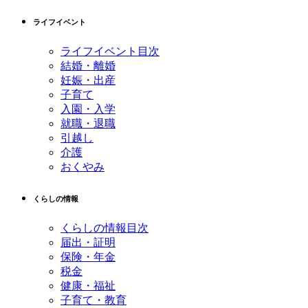
先
る
ライフイベント
頭
へ
ライフイベント目次
戻
結婚・離婚
る
妊娠・出産
子育て
入園・入学
就職・退職
引越し
介護
おくやみ
くらしの情報
くらしの情報目次
届出・証明
保険・年金
税金
健康・福祉
子育て・教育