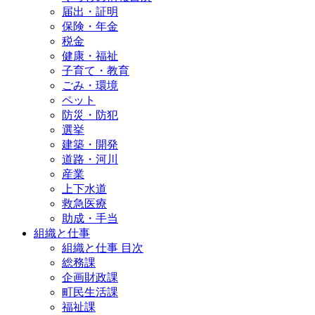
届出・証明
保険・年金
税金
健康・福祉
子育て・教育
ごみ・環境
ペット
防災・防犯
選挙
建築・開発
道路・河川
産業
上下水道
救急医療
助成・手当
組織と仕事
組織と仕事 目次
総務課
企画財政課
町民生活課
福祉課