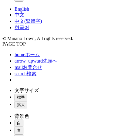
English
中文
中文(繁體字)
한국어
© Minano Town, All rights reserved.
PAGE TOP
home
ホーム
arrow_upward
先頭へ
mail
お問合せ
search
検索
文字サイズ
標準
拡大
背景色
白
青