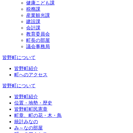
健康こども課
税務課
産業観光課
建設課
会計課
教育委員会
町長の部屋
議会事務局
皆野町について
皆野町紹介
町へのアクセス
皆野町について
皆野町紹介
位置・地勢・歴史
皆野町町民憲章
町章、町の花・木・鳥
統計みなの
み～なの部屋