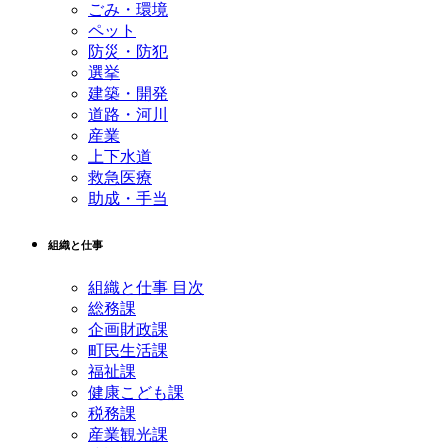
ごみ・環境
ペット
防災・防犯
選挙
建築・開発
道路・河川
産業
上下水道
救急医療
助成・手当
組織と仕事
組織と仕事 目次
総務課
企画財政課
町民生活課
福祉課
健康こども課
税務課
産業観光課