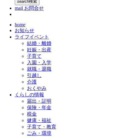
search
検索
mail
お問合せ
home
お知らせ
ライフイベント
結婚・離婚
妊娠・出産
子育て
入園・入学
就職・退職
引越し
介護
おくやみ
くらしの情報
届出・証明
保険・年金
税金
健康・福祉
子育て・教育
ごみ・環境