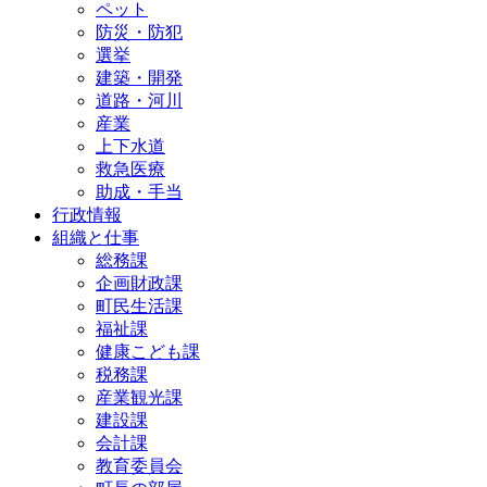
ペット
防災・防犯
選挙
建築・開発
道路・河川
産業
上下水道
救急医療
助成・手当
行政情報
組織と仕事
総務課
企画財政課
町民生活課
福祉課
健康こども課
税務課
産業観光課
建設課
会計課
教育委員会