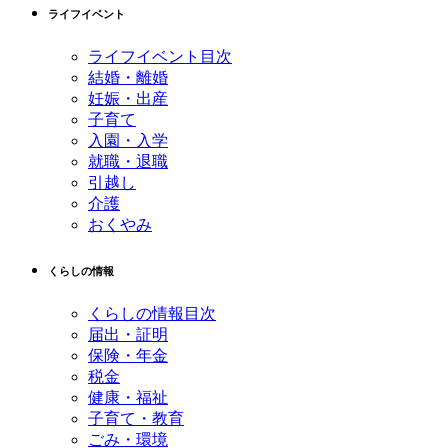
先
る
ライフイベント
頭
へ
ライフイベント目次
戻
結婚・離婚
る
妊娠・出産
子育て
入園・入学
就職・退職
引越し
介護
おくやみ
くらしの情報
くらしの情報目次
届出・証明
保険・年金
税金
健康・福祉
子育て・教育
ごみ・環境