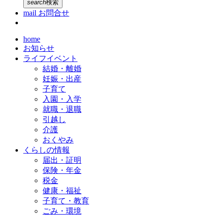
search
検索
mail
お問合せ
home
お知らせ
ライフイベント
結婚・離婚
妊娠・出産
子育て
入園・入学
就職・退職
引越し
介護
おくやみ
くらしの情報
届出・証明
保険・年金
税金
健康・福祉
子育て・教育
ごみ・環境