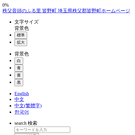
コ
0%
秩父音頭のふる里 皆野町 埼玉県秩父郡皆野町ホームページ
ン
テ
文字
サイズ
ン
背景色
ツ
標準
本
拡大
文
へ
背景色
ス
白
キ
ッ
青
プ
黄
黒
English
中文
中文(繁體字)
한국어
search
検索