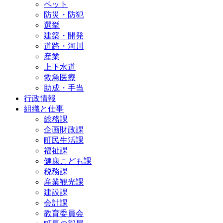
ペット
防災・防犯
選挙
建築・開発
道路・河川
産業
上下水道
救急医療
助成・手当
行政情報
組織と仕事
総務課
企画財政課
町民生活課
福祉課
健康こども課
税務課
産業観光課
建設課
会計課
教育委員会