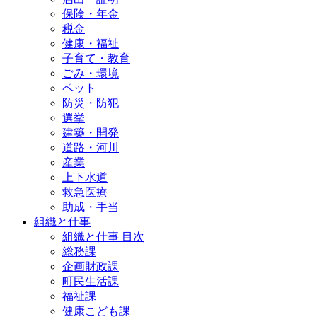
保険・年金
税金
健康・福祉
子育て・教育
ごみ・環境
ペット
防災・防犯
選挙
建築・開発
道路・河川
産業
上下水道
救急医療
助成・手当
組織と仕事
組織と仕事 目次
総務課
企画財政課
町民生活課
福祉課
健康こども課