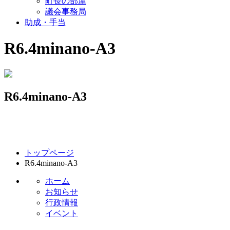
町長の部屋
議会事務局
助成・手当
R6.4minano-A3
R6.4minano-A3
コ
ペ
トップページ
ン
ー
R6.4minano-A3
テ
ジ
ン
の
ホーム
ツ
先
お知らせ
本
頭
行政情報
文
へ
イベント
の
戻