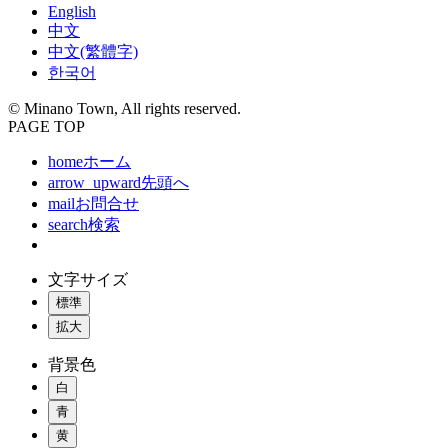
English
中文
中文(繁體字)
한국어
© Minano Town, All rights reserved.
PAGE TOP
home
ホーム
arrow_upward
先頭へ
mail
お問合せ
search
検索
文字サイズ
標準
拡大
背景色
白
青
黄