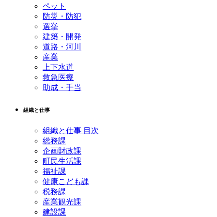
ペット
防災・防犯
選挙
建築・開発
道路・河川
産業
上下水道
救急医療
助成・手当
組織と仕事
組織と仕事 目次
総務課
企画財政課
町民生活課
福祉課
健康こども課
税務課
産業観光課
建設課