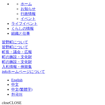
ホーム
お知らせ
行政情報
イベント
ライフイベント
くらしの情報
組織と仕事
皆野町について
皆野町について
町長・議会・広報
町の施設・文化財
町の施設・文化財
入札情報・例規集
info
ホームページについて
English
中文
中文(繁體字)
한국어
close
CLOSE