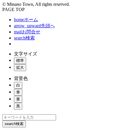
© Minano Town, All rights reserved.
PAGE TOP
home
ホーム
arrow_upward
先頭へ
mail
お問合せ
search
検索
文字サイズ
標準
拡大
背景色
白
青
黄
黒
search
検索