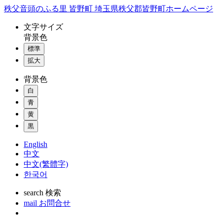
コ
秩父音頭のふる里 皆野町 埼玉県秩父郡皆野町ホームページ
ン
文字
サイズ
テ
背景色
ン
標準
ツ
本
拡大
文
背景色
へ
ス
白
キ
青
ッ
黄
プ
黒
English
中文
中文(繁體字)
한국어
search
検索
mail
お問合せ