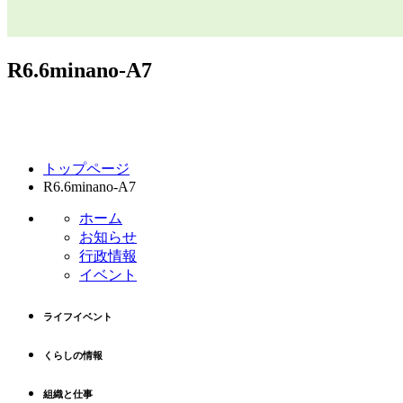
R6.6minano-A7
コ
ペ
トップページ
ン
ー
R6.6minano-A7
テ
ジ
ン
の
ホーム
ツ
先
お知らせ
本
頭
行政情報
文
へ
イベント
の
戻
先
る
ライフイベント
頭
へ
くらしの情報
戻
る
組織と仕事