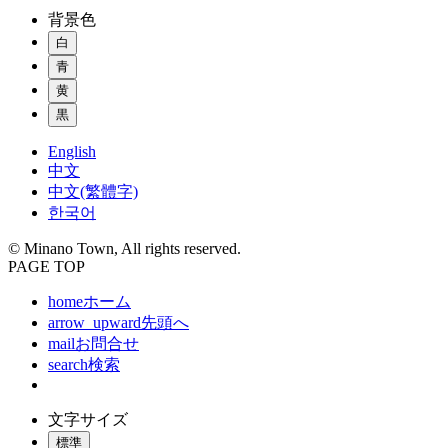
背景色
白
青
黄
黒
English
中文
中文(繁體字)
한국어
© Minano Town, All rights reserved.
PAGE TOP
home
ホーム
arrow_upward
先頭へ
mail
お問合せ
search
検索
文字サイズ
標準