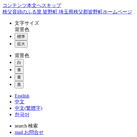
コンテンツ本文へスキップ
秩父音頭のふる里 皆野町 埼玉県秩父郡皆野町ホームページ
文字
サイズ
背景色
標準
拡大
背景色
白
青
黄
黒
English
中文
中文(繁體字)
한국어
search
検索
mail
お問合せ