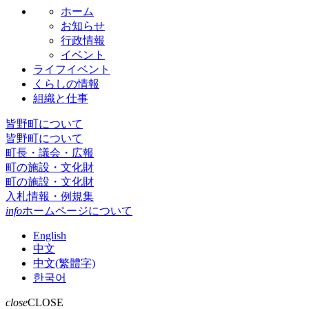
ホーム
お知らせ
行政情報
イベント
ライフイベント
くらしの情報
組織と仕事
皆野町について
皆野町について
町長・議会・広報
町の施設・文化財
町の施設・文化財
入札情報・例規集
info
ホームページについて
English
中文
中文(繁體字)
한국어
close
CLOSE