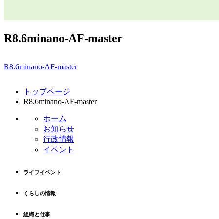
R8.6minano-AF-master
R8.6minano-AF-master
コ
ペ
トップページ
ン
ー
R8.6minano-AF-master
テ
ジ
ン
の
ホーム
ツ
先
お知らせ
本
頭
行政情報
文
へ
イベント
の
戻
先
る
ライフイベント
頭
へ
くらしの情報
戻
る
組織と仕事