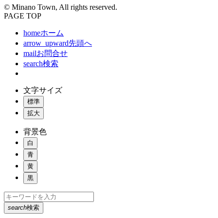
© Minano Town, All rights reserved.
PAGE TOP
home
ホーム
arrow_upward
先頭へ
mail
お問合せ
search
検索
文字サイズ
標準
拡大
背景色
白
青
黄
黒
search
検索