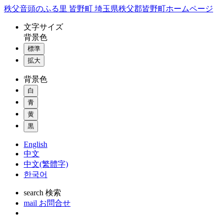
コ
秩父音頭のふる里 皆野町 埼玉県秩父郡皆野町ホームページ
ン
文字
サイズ
テ
背景色
ン
標準
ツ
本
拡大
文
背景色
へ
ス
白
キ
青
ッ
黄
プ
黒
English
中文
中文(繁體字)
한국어
search
検索
mail
お問合せ