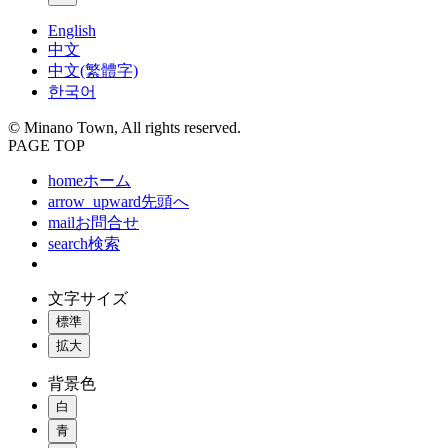
English
中文
中文(繁體字)
한국어
© Minano Town, All rights reserved.
PAGE TOP
home
ホーム
arrow_upward
先頭へ
mail
お問合せ
search
検索
文字サイズ
標準
拡大
背景色
白
青