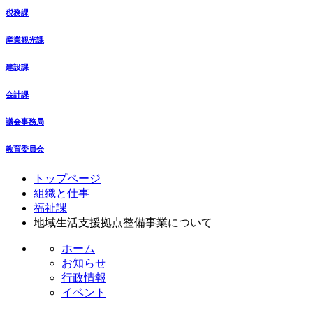
税務課
産業観光課
建設課
会計課
議会事務局
教育委員会
コ
ペ
トップページ
ン
ー
組織と仕事
テ
ジ
福祉課
ン
の
地域生活支援拠点整備事業について
ツ
先
ホーム
本
頭
お知らせ
文
へ
行政情報
の
戻
イベント
先
る
頭