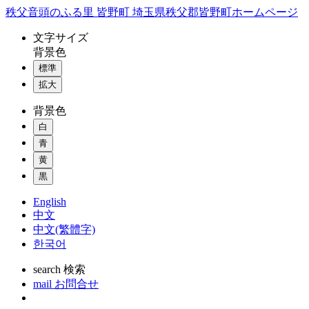
コ
秩父音頭のふる里 皆野町 埼玉県秩父郡皆野町ホームページ
ン
文字
サイズ
テ
背景色
ン
標準
ツ
本
拡大
文
背景色
へ
ス
白
キ
青
ッ
黄
プ
黒
English
中文
中文(繁體字)
한국어
search
検索
mail
お問合せ