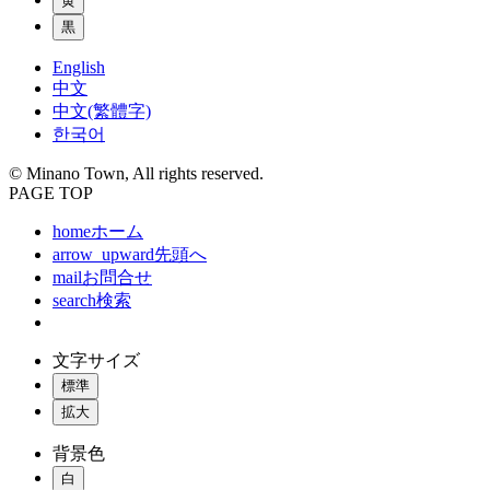
黄
黒
English
中文
中文(繁體字)
한국어
© Minano Town, All rights reserved.
PAGE TOP
home
ホーム
arrow_upward
先頭へ
mail
お問合せ
search
検索
文字サイズ
標準
拡大
背景色
白