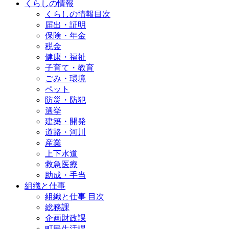
くらしの情報
くらしの情報目次
届出・証明
保険・年金
税金
健康・福祉
子育て・教育
ごみ・環境
ペット
防災・防犯
選挙
建築・開発
道路・河川
産業
上下水道
救急医療
助成・手当
組織と仕事
組織と仕事 目次
総務課
企画財政課
町民生活課