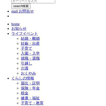
search
検索
mail
お問合せ
home
お知らせ
ライフイベント
結婚・離婚
妊娠・出産
子育て
入園・入学
就職・退職
引越し
介護
おくやみ
くらしの情報
届出・証明
保険・年金
税金
健康・福祉
子育て・教育