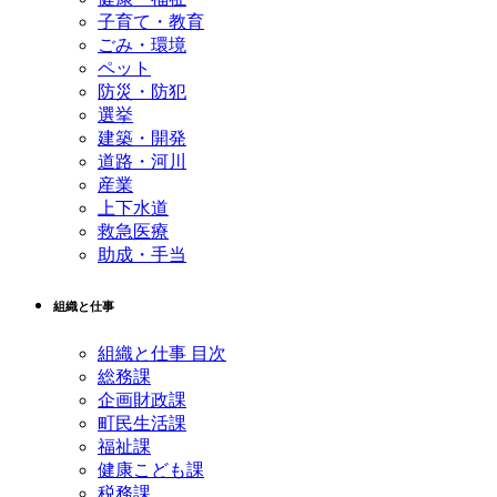
子育て・教育
ごみ・環境
ペット
防災・防犯
選挙
建築・開発
道路・河川
産業
上下水道
救急医療
助成・手当
組織と仕事
組織と仕事 目次
総務課
企画財政課
町民生活課
福祉課
健康こども課
税務課