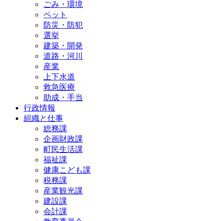
ごみ・環境
ペット
防災・防犯
選挙
建築・開発
道路・河川
産業
上下水道
救急医療
助成・手当
行政情報
組織と仕事
総務課
企画財政課
町民生活課
福祉課
健康こども課
税務課
産業観光課
建設課
会計課