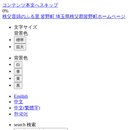
コンテンツ本文へスキップ
0%
秩父音頭のふる里 皆野町 埼玉県秩父郡皆野町ホームページ
文字
サイズ
背景色
標準
拡大
背景色
白
青
黄
黒
English
中文
中文(繁體字)
한국어
search
検索