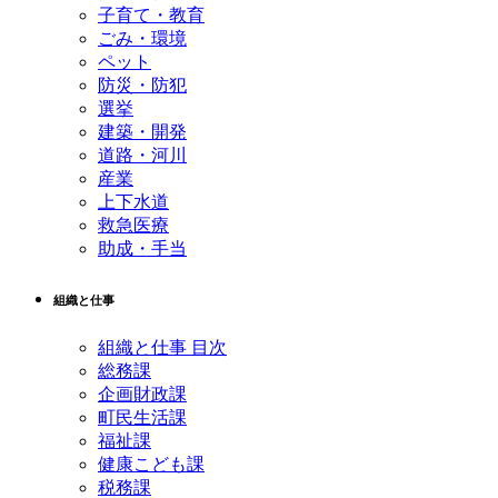
子育て・教育
ごみ・環境
ペット
防災・防犯
選挙
建築・開発
道路・河川
産業
上下水道
救急医療
助成・手当
組織と仕事
組織と仕事 目次
総務課
企画財政課
町民生活課
福祉課
健康こども課
税務課