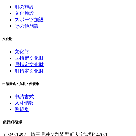
町の施設
文化施設
スポーツ施設
その他施設
文化財
文化財
国指定文化財
県指定文化財
町指定文化財
申請書式・入札・例規集
申請書式
入札情報
例規集
皆野町役場
〒369-1492
埼玉県秩父郡皆野町
大字皆野1420-1