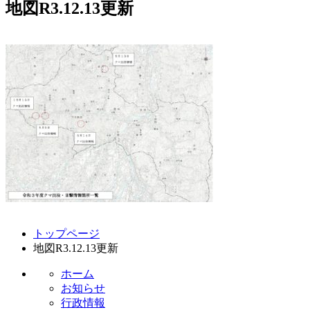
地図R3.12.13更新
コ
ペ
トップページ
ン
ー
地図R3.12.13更新
テ
ジ
ン
の
ホーム
ツ
先
お知らせ
本
頭
行政情報
文
へ