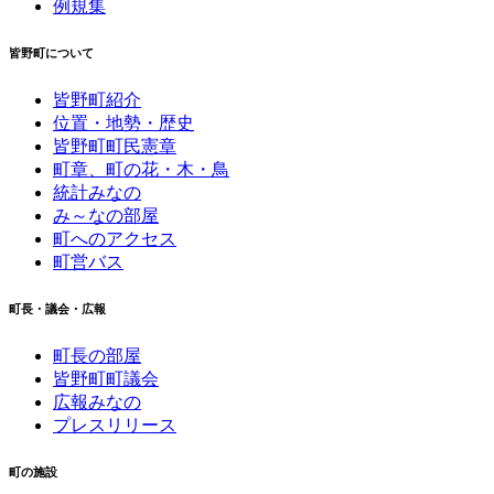
例規集
皆野町について
皆野町紹介
位置・地勢・歴史
皆野町町民憲章
町章、町の花・木・鳥
統計みなの
み～なの部屋
町へのアクセス
町営バス
町長・議会・広報
町長の部屋
皆野町町議会
広報みなの
プレスリリース
町の施設