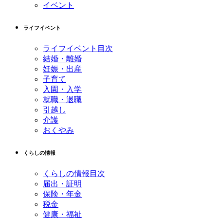
イベント
の
戻
先
る
ライフイベント
頭
へ
ライフイベント目次
戻
結婚・離婚
る
妊娠・出産
子育て
入園・入学
就職・退職
引越し
介護
おくやみ
くらしの情報
くらしの情報目次
届出・証明
保険・年金
税金
健康・福祉