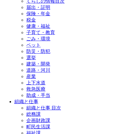
くらしの情報目次
届出・証明
保険・年金
税金
健康・福祉
子育て・教育
ごみ・環境
ペット
防災・防犯
選挙
建築・開発
道路・河川
産業
上下水道
救急医療
助成・手当
組織と仕事
組織と仕事 目次
総務課
企画財政課
町民生活課
福祉課