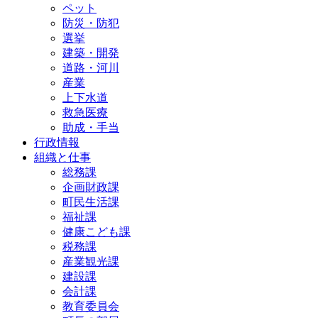
ペット
防災・防犯
選挙
建築・開発
道路・河川
産業
上下水道
救急医療
助成・手当
行政情報
組織と仕事
総務課
企画財政課
町民生活課
福祉課
健康こども課
税務課
産業観光課
建設課
会計課
教育委員会