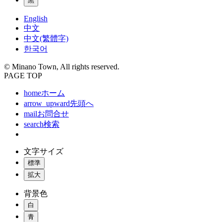
黒
English
中文
中文(繁體字)
한국어
© Minano Town, All rights reserved.
PAGE TOP
home
ホーム
arrow_upward
先頭へ
mail
お問合せ
search
検索
文字サイズ
標準
拡大
背景色
白
青