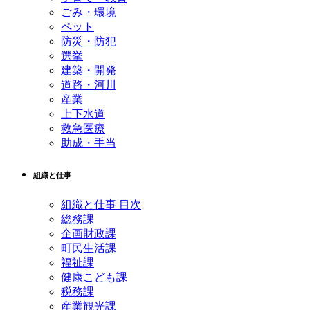
ごみ・環境
ペット
防災・防犯
選挙
建築・開発
道路・河川
産業
上下水道
救急医療
助成・手当
組織と仕事
組織と仕事 目次
総務課
企画財政課
町民生活課
福祉課
健康こども課
税務課
産業観光課