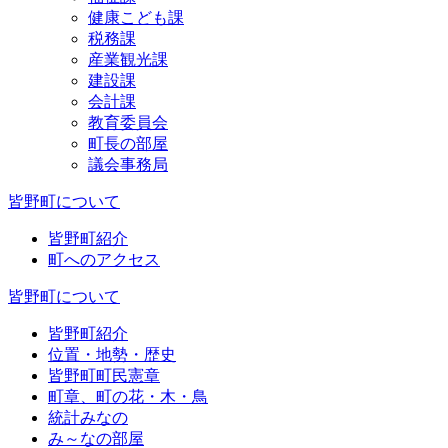
健康こども課
税務課
産業観光課
建設課
会計課
教育委員会
町長の部屋
議会事務局
皆野町について
皆野町紹介
町へのアクセス
皆野町について
皆野町紹介
位置・地勢・歴史
皆野町町民憲章
町章、町の花・木・鳥
統計みなの
み～なの部屋