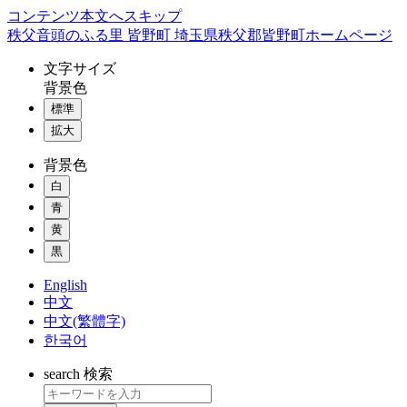
コンテンツ本文へスキップ
秩父音頭のふる里 皆野町 埼玉県秩父郡皆野町ホームページ
文字
サイズ
背景色
標準
拡大
背景色
白
青
黄
黒
English
中文
中文(繁體字)
한국어
search
検索