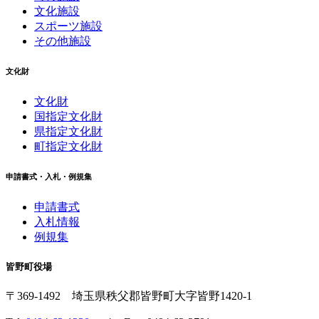
文化施設
スポーツ施設
その他施設
文化財
文化財
国指定文化財
県指定文化財
町指定文化財
申請書式・入札・例規集
申請書式
入札情報
例規集
皆野町役場
〒369-1492
埼玉県秩父郡皆野町
大字皆野1420-1