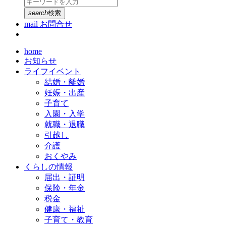
search
検索
mail
お問合せ
home
お知らせ
ライフイベント
結婚・離婚
妊娠・出産
子育て
入園・入学
就職・退職
引越し
介護
おくやみ
くらしの情報
届出・証明
保険・年金
税金
健康・福祉
子育て・教育