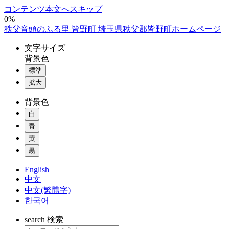
コンテンツ本文へスキップ
0%
秩父音頭のふる里 皆野町 埼玉県秩父郡皆野町ホームページ
文字
サイズ
背景色
標準
拡大
背景色
白
青
黄
黒
English
中文
中文(繁體字)
한국어
search
検索