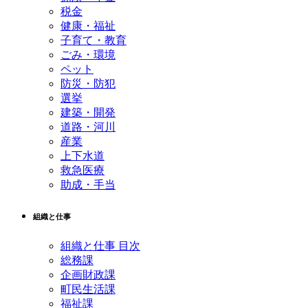
税金
健康・福祉
子育て・教育
ごみ・環境
ペット
防災・防犯
選挙
建築・開発
道路・河川
産業
上下水道
救急医療
助成・手当
組織と仕事
組織と仕事 目次
総務課
企画財政課
町民生活課
福祉課