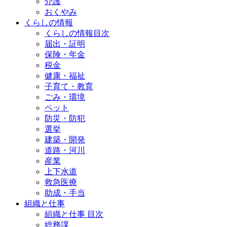
介護
おくやみ
くらしの情報
くらしの情報目次
届出・証明
保険・年金
税金
健康・福祉
子育て・教育
ごみ・環境
ペット
防災・防犯
選挙
建築・開発
道路・河川
産業
上下水道
救急医療
助成・手当
組織と仕事
組織と仕事 目次
総務課