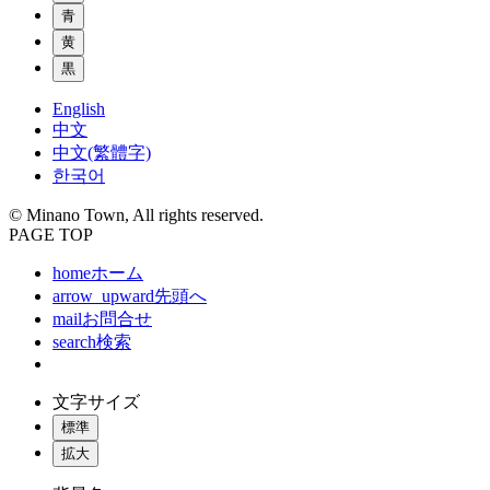
青
黄
黒
English
中文
中文(繁體字)
한국어
© Minano Town, All rights reserved.
PAGE TOP
home
ホーム
arrow_upward
先頭へ
mail
お問合せ
search
検索
文字サイズ
標準
拡大