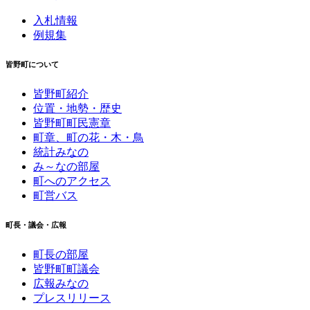
入札情報
例規集
皆野町について
皆野町紹介
位置・地勢・歴史
皆野町町民憲章
町章、町の花・木・鳥
統計みなの
み～なの部屋
町へのアクセス
町営バス
町長・議会・広報
町長の部屋
皆野町町議会
広報みなの
プレスリリース