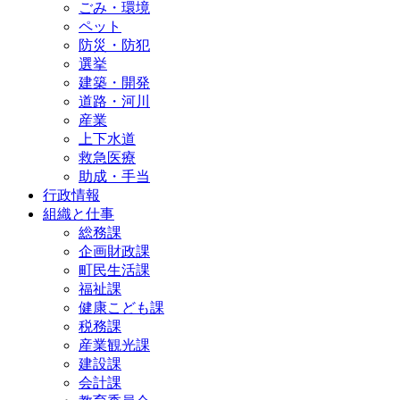
ごみ・環境
ペット
防災・防犯
選挙
建築・開発
道路・河川
産業
上下水道
救急医療
助成・手当
行政情報
組織と仕事
総務課
企画財政課
町民生活課
福祉課
健康こども課
税務課
産業観光課
建設課
会計課