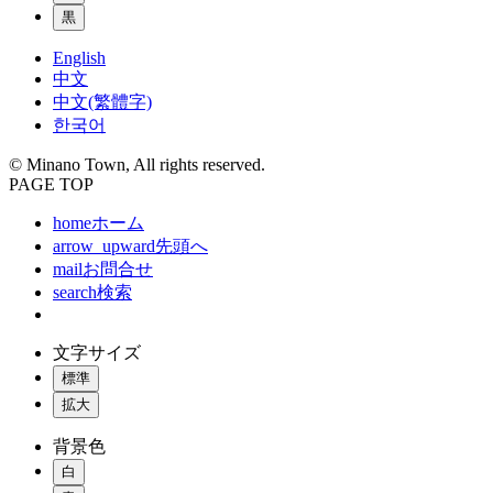
黒
English
中文
中文(繁體字)
한국어
© Minano Town, All rights reserved.
PAGE TOP
home
ホーム
arrow_upward
先頭へ
mail
お問合せ
search
検索
文字サイズ
標準
拡大
背景色
白