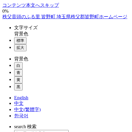
コンテンツ本文へスキップ
0%
秩父音頭のふる里 皆野町 埼玉県秩父郡皆野町ホームページ
文字
サイズ
背景色
標準
拡大
背景色
白
青
黄
黒
English
中文
中文(繁體字)
한국어
search
検索