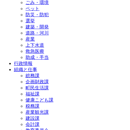
ごみ・環境
ペット
防災・防犯
選挙
建築・開発
道路・河川
産業
上下水道
救急医療
助成・手当
行政情報
組織と仕事
総務課
企画財政課
町民生活課
福祉課
健康こども課
税務課
産業観光課
建設課
会計課