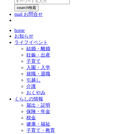
search
検索
mail
お問合せ
home
お知らせ
ライフイベント
結婚・離婚
妊娠・出産
子育て
入園・入学
就職・退職
引越し
介護
おくやみ
くらしの情報
届出・証明
保険・年金
税金
健康・福祉
子育て・教育