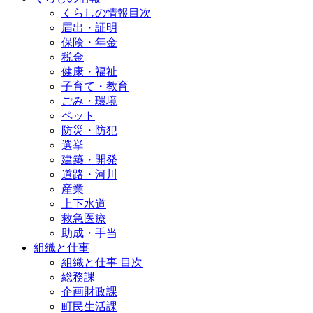
くらしの情報目次
届出・証明
保険・年金
税金
健康・福祉
子育て・教育
ごみ・環境
ペット
防災・防犯
選挙
建築・開発
道路・河川
産業
上下水道
救急医療
助成・手当
組織と仕事
組織と仕事 目次
総務課
企画財政課
町民生活課