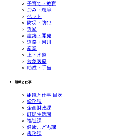
子育て・教育
ごみ・環境
ペット
防災・防犯
選挙
建築・開発
道路・河川
産業
上下水道
救急医療
助成・手当
組織と仕事
組織と仕事 目次
総務課
企画財政課
町民生活課
福祉課
健康こども課
税務課