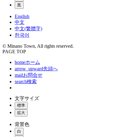
黒
English
中文
中文(繁體字)
한국어
© Minano Town, All rights reserved.
PAGE TOP
home
ホーム
arrow_upward
先頭へ
mail
お問合せ
search
検索
文字サイズ
標準
拡大
背景色
白