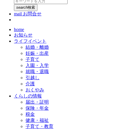
search
検索
mail
お問合せ
home
お知らせ
ライフイベント
結婚・離婚
妊娠・出産
子育て
入園・入学
就職・退職
引越し
介護
おくやみ
くらしの情報
届出・証明
保険・年金
税金
健康・福祉
子育て・教育