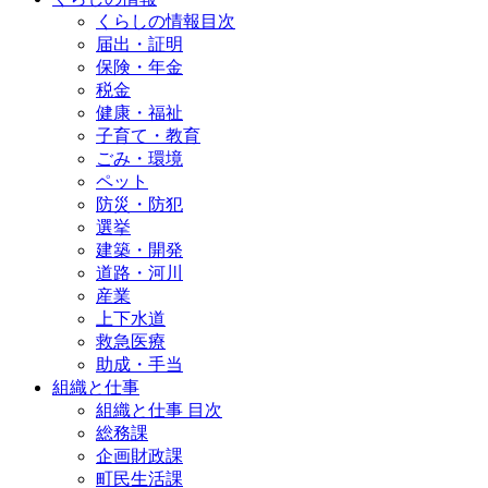
くらしの情報目次
届出・証明
保険・年金
税金
健康・福祉
子育て・教育
ごみ・環境
ペット
防災・防犯
選挙
建築・開発
道路・河川
産業
上下水道
救急医療
助成・手当
組織と仕事
組織と仕事 目次
総務課
企画財政課
町民生活課