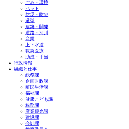
ごみ・環境
ペット
防災・防犯
選挙
建築・開発
道路・河川
産業
上下水道
救急医療
助成・手当
行政情報
組織と仕事
総務課
企画財政課
町民生活課
福祉課
健康こども課
税務課
産業観光課
建設課
会計課