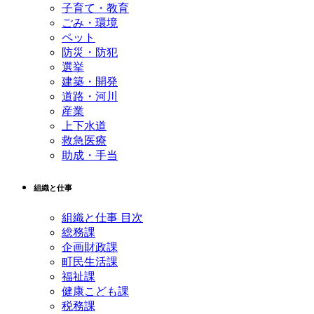
子育て・教育
ごみ・環境
ペット
防災・防犯
選挙
建築・開発
道路・河川
産業
上下水道
救急医療
助成・手当
組織と仕事
組織と仕事 目次
総務課
企画財政課
町民生活課
福祉課
健康こども課
税務課