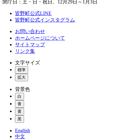
閉庁日：土・日・祝日、12月29日～1月3日
皆野町公式LINE
皆野町公式インスタグラム
お問い合わせ
ホームページについて
サイトマップ
リンク集
文字サイズ
標準
拡大
背景色
白
青
黄
黒
English
中文