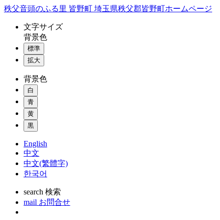
コ
秩父音頭のふる里 皆野町 埼玉県秩父郡皆野町ホームページ
ン
文字
サイズ
テ
背景色
ン
標準
ツ
本
拡大
文
背景色
へ
ス
白
キ
青
ッ
黄
プ
黒
English
中文
中文(繁體字)
한국어
search
検索
mail
お問合せ