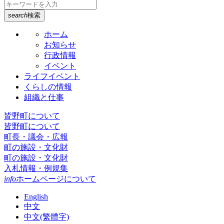
search
検索
ホーム
お知らせ
行政情報
イベント
ライフイベント
くらしの情報
組織と仕事
皆野町について
皆野町について
町長・議会・広報
町の施設・文化財
町の施設・文化財
入札情報・例規集
info
ホームページについて
English
中文
中文(繁體字)