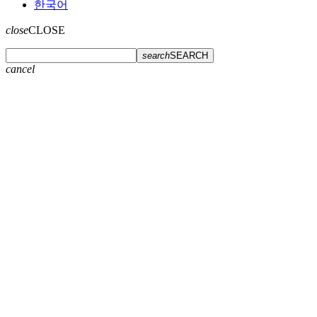
한국어
close
CLOSE
search
SEARCH
cancel