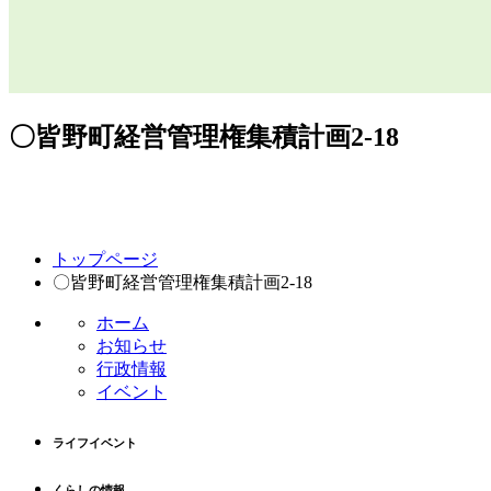
〇皆野町経営管理権集積計画2-18
コ
ペ
トップページ
ン
ー
〇皆野町経営管理権集積計画2-18
テ
ジ
ン
の
ホーム
ツ
先
お知らせ
本
頭
行政情報
文
へ
イベント
の
戻
先
る
ライフイベント
頭
へ
くらしの情報