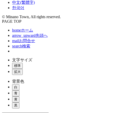
中文(繁體字)
한국어
© Minano Town, All rights reserved.
PAGE TOP
home
ホーム
arrow_upward
先頭へ
mail
お問合せ
search
検索
文字サイズ
標準
拡大
背景色
白
青
黄
黒