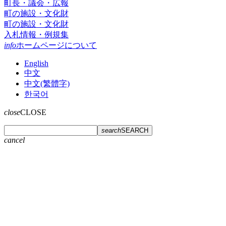
町長・議会・広報
町の施設・文化財
町の施設・文化財
入札情報・例規集
info
ホームページについて
English
中文
中文(繁體字)
한국어
close
CLOSE
search
SEARCH
cancel