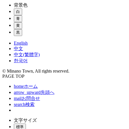
背景色
白
青
黄
黒
English
中文
中文(繁體字)
한국어
© Minano Town, All rights reserved.
PAGE TOP
home
ホーム
arrow_upward
先頭へ
mail
お問合せ
search
検索
文字サイズ
標準