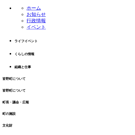
ツ
先
ホーム
本
頭
お知らせ
文
へ
行政情報
の
戻
イベント
先
る
頭
ライフイベント
へ
戻
くらしの情報
る
組織と仕事
皆野町について
皆野町について
町長・議会・広報
町の施設
文化財