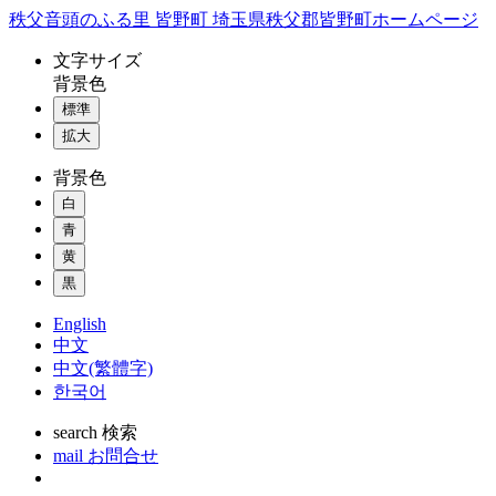
コ
秩父音頭のふる里 皆野町 埼玉県秩父郡皆野町ホームページ
ン
文字
サイズ
テ
背景色
ン
標準
ツ
本
拡大
文
背景色
へ
ス
白
キ
青
ッ
黄
プ
黒
English
中文
中文(繁體字)
한국어
search
検索
mail
お問合せ