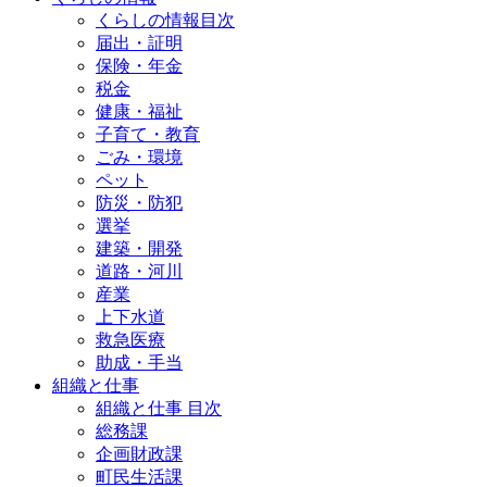
くらしの情報目次
届出・証明
保険・年金
税金
健康・福祉
子育て・教育
ごみ・環境
ペット
防災・防犯
選挙
建築・開発
道路・河川
産業
上下水道
救急医療
助成・手当
組織と仕事
組織と仕事 目次
総務課
企画財政課
町民生活課