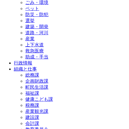
ごみ・環境
ペット
防災・防犯
選挙
建築・開発
道路・河川
産業
上下水道
救急医療
助成・手当
行政情報
組織と仕事
総務課
企画財政課
町民生活課
福祉課
健康こども課
税務課
産業観光課
建設課
会計課