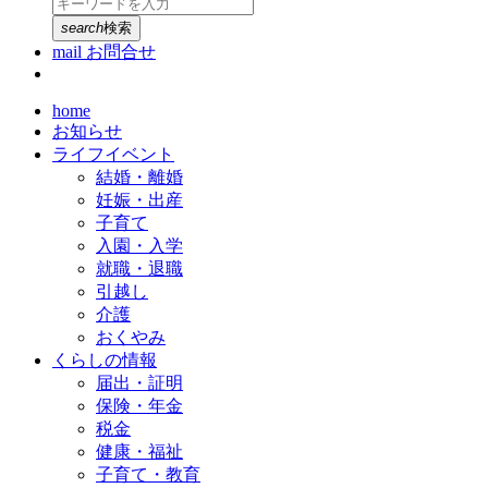
search
検索
mail
お問合せ
home
お知らせ
ライフイベント
結婚・離婚
妊娠・出産
子育て
入園・入学
就職・退職
引越し
介護
おくやみ
くらしの情報
届出・証明
保険・年金
税金
健康・福祉
子育て・教育