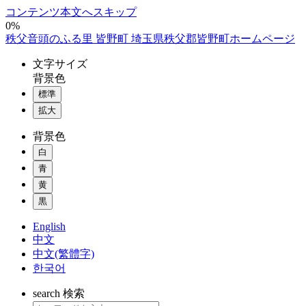
コンテンツ本文へスキップ
0%
秩父音頭のふる里 皆野町 埼玉県秩父郡皆野町ホームページ
文字
サイズ
背景色
標準
拡大
背景色
白
青
黄
黒
English
中文
中文(繁體字)
한국어
search
検索