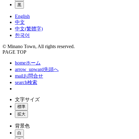
黒
English
中文
中文(繁體字)
한국어
© Minano Town, All rights reserved.
PAGE TOP
home
ホーム
arrow_upward
先頭へ
mail
お問合せ
search
検索
文字サイズ
標準
拡大
背景色
白