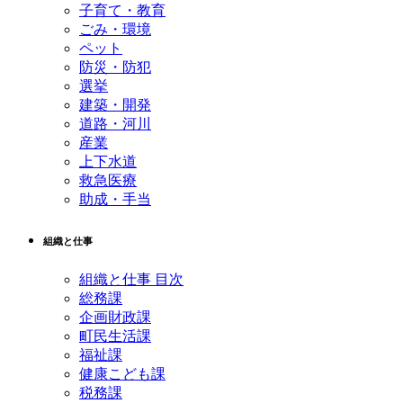
子育て・教育
ごみ・環境
ペット
防災・防犯
選挙
建築・開発
道路・河川
産業
上下水道
救急医療
助成・手当
組織と仕事
組織と仕事 目次
総務課
企画財政課
町民生活課
福祉課
健康こども課
税務課