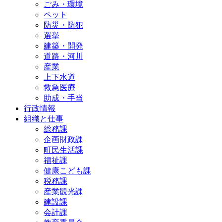
ごみ・環境
ペット
防災・防犯
選挙
建築・開発
道路・河川
産業
上下水道
救急医療
助成・手当
行政情報
組織と仕事
総務課
企画財政課
町民生活課
福祉課
健康こども課
税務課
産業観光課
建設課
会計課