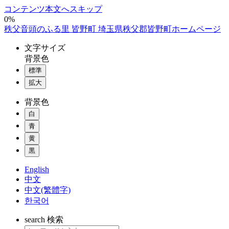
コンテンツ本文へスキップ
0%
秩父音頭のふる里 皆野町 埼玉県秩父郡皆野町ホームページ
文字
サイズ
背景色
標準
拡大
背景色
白
青
黄
黒
English
中文
中文(繁體字)
한국어
search
検索