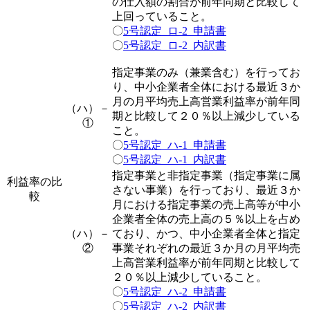
の仕入額の割合が前年同期と比較して
上回っていること。
〇
5号認定_ロ-2_申請書
〇
5号認定_ロ-2_内訳書
指定事業のみ（兼業含む）を行ってお
り、中小企業者全体における最近３か
月の月平均売上高営業利益率が前年同
（ハ）－
期と比較して２０％以上減少している
①
こと。
〇
5号認定_ハ-1_申請書
〇
5号認定_ハ-1_内訳書
指定事業と非指定事業（指定事業に属
利益率の比
さない事業）を行っており、最近３か
較
月における指定事業の売上高等が中小
企業者全体の売上高の５％以上を占め
（ハ）－
ており、かつ、中小企業者全体と指定
②
事業それぞれの最近３か月の月平均売
上高営業利益率が前年同期と比較して
２０％以上減少していること。
〇
5号認定_ハ-2_申請書
〇
5号認定_ハ-2_内訳書