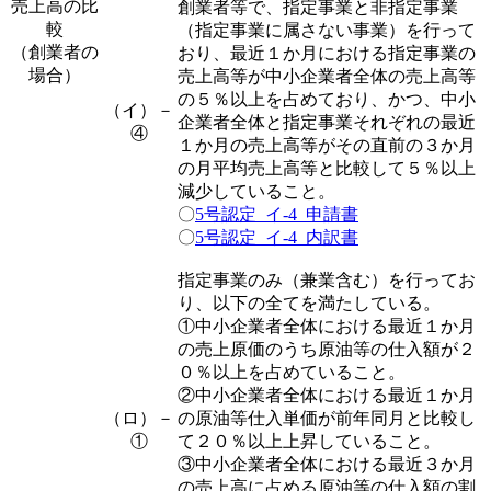
売上高の比
創業者等で、
指定事業と非指定事業
較
（指定事業に属さない事業）を行って
（創業者の
おり、最近１か月における指定事業の
場合）
売上高等が中小企業者全体の売上高等
の５％以上を占めており、かつ、中小
（イ）－
企業者全体と指定事業それぞれの最近
④
１か月の売上高等がその直前の３か月
の月平均売上高等と比較して５％以上
減少していること。
〇
5号認定_イ-4_申請書
〇
5号認定_イ-4_内訳書
指定事業のみ（兼業含む）を行ってお
り、以下の全てを満たしている。
①中小企業者全体における最近１か月
の売上原価のうち原油等の仕入額が２
０％以上を占めていること。
②中小企業者全体における最近１か月
（ロ）－
の原油等仕入単価が前年同月と比較し
①
て２０％以上上昇していること。
③中小企業者全体における最近３か月
の売上高に占める原油等の仕入額の割