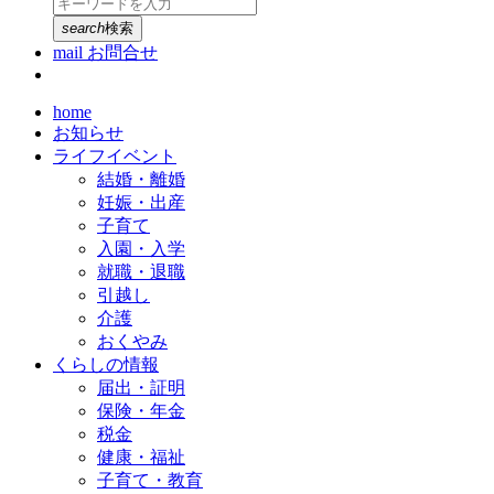
search
検索
mail
お問合せ
home
お知らせ
ライフイベント
結婚・離婚
妊娠・出産
子育て
入園・入学
就職・退職
引越し
介護
おくやみ
くらしの情報
届出・証明
保険・年金
税金
健康・福祉
子育て・教育