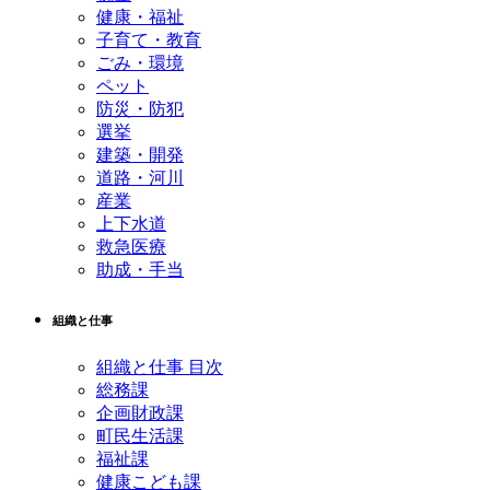
健康・福祉
子育て・教育
ごみ・環境
ペット
防災・防犯
選挙
建築・開発
道路・河川
産業
上下水道
救急医療
助成・手当
組織と仕事
組織と仕事 目次
総務課
企画財政課
町民生活課
福祉課
健康こども課