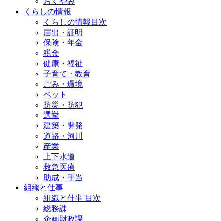
おくやみ
くらしの情報
くらしの情報目次
届出・証明
保険・年金
税金
健康・福祉
子育て・教育
ごみ・環境
ペット
防災・防犯
選挙
建築・開発
道路・河川
産業
上下水道
救急医療
助成・手当
組織と仕事
組織と仕事 目次
総務課
企画財政課