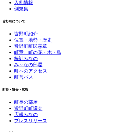
入札情報
例規集
皆野町について
皆野町紹介
位置・地勢・歴史
皆野町町民憲章
町章、町の花・木・鳥
統計みなの
み～なの部屋
町へのアクセス
町営バス
町長・議会・広報
町長の部屋
皆野町町議会
広報みなの
プレスリリース