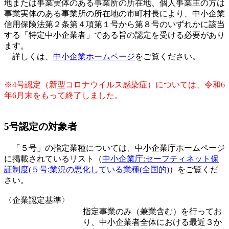
地または事業実体のある事業所の所在地、個人事業主の方は
事業実体のある事業所の所在地の市町村長により、中小企業
信用保険法第２条第４項第１号から第８号のいずれかに該当
する「特定中小企業者」である旨の認定を受ける必要があり
ます。
詳しくは、
中小企業ホームページ
をご覧ください。
※4号認定（新型コロナウイルス感染症）については、令和6
年6月末をもって終了しました。
5号認定の対象者
「５号」の指定業種については、中小企業庁ホームページ
に掲載されているリスト（
中小企業庁:セーフティネット保
証制度(５号:業況の悪化している業種(全国的)
）をご覧くだ
さい。
〈企業認定基準〉
指定事業のみ（兼業含む）を行ってお
り、中小企業者全体における最近３か