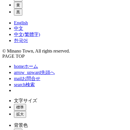
黄
黒
English
中文
中文(繁體字)
한국어
© Minano Town, All rights reserved.
PAGE TOP
home
ホーム
arrow_upward
先頭へ
mail
お問合せ
search
検索
文字サイズ
標準
拡大
背景色