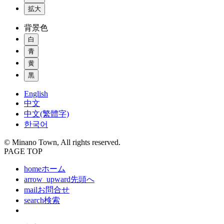
拡大
背景色
白
青
黄
黒
English
中文
中文(繁體字)
한국어
© Minano Town, All rights reserved.
PAGE TOP
home
ホーム
arrow_upward
先頭へ
mail
お問合せ
search
検索