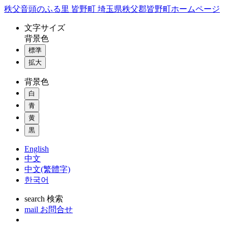
コ
秩父音頭のふる里 皆野町 埼玉県秩父郡皆野町ホームページ
ン
文字
サイズ
テ
背景色
ン
標準
ツ
本
拡大
文
背景色
へ
ス
白
キ
青
ッ
黄
プ
黒
English
中文
中文(繁體字)
한국어
search
検索
mail
お問合せ