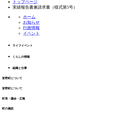
トップページ
ン
ー
実績報告書兼請求書（様式第5号）
テ
ジ
ン
の
ホーム
ツ
先
お知らせ
本
頭
行政情報
文
へ
イベント
の
戻
先
る
ライフイベント
頭
へ
くらしの情報
戻
る
組織と仕事
皆野町について
皆野町について
町長・議会・広報
町の施設