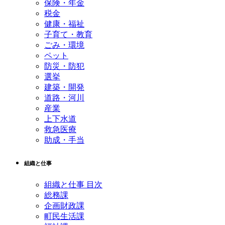
保険・年金
税金
健康・福祉
子育て・教育
ごみ・環境
ペット
防災・防犯
選挙
建築・開発
道路・河川
産業
上下水道
救急医療
助成・手当
組織と仕事
組織と仕事 目次
総務課
企画財政課
町民生活課