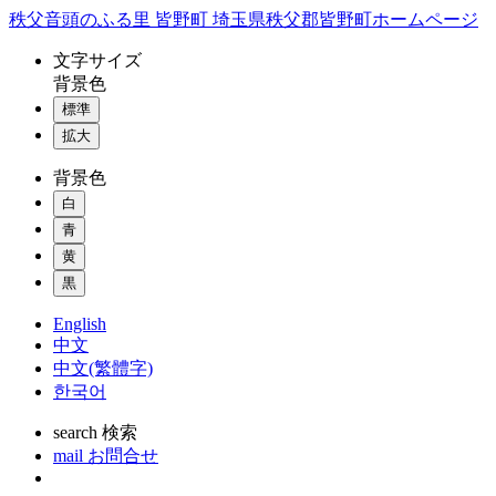
コ
秩父音頭のふる里 皆野町 埼玉県秩父郡皆野町ホームページ
ン
文字
サイズ
テ
背景色
ン
標準
ツ
本
拡大
文
背景色
へ
ス
白
キ
青
ッ
黄
プ
黒
English
中文
中文(繁體字)
한국어
search
検索
mail
お問合せ