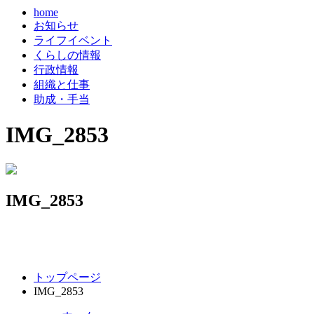
home
お知らせ
ライフイベント
くらしの情報
行政情報
組織と仕事
助成・手当
IMG_2853
IMG_2853
コ
ペ
トップページ
ン
ー
IMG_2853
テ
ジ
ン
の