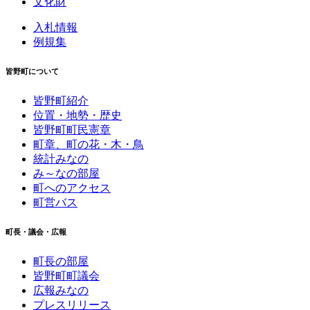
文化財
入札情報
例規集
皆野町について
皆野町紹介
位置・地勢・歴史
皆野町町民憲章
町章、町の花・木・鳥
統計みなの
み～なの部屋
町へのアクセス
町営バス
町長・議会・広報
町長の部屋
皆野町町議会
広報みなの
プレスリリース