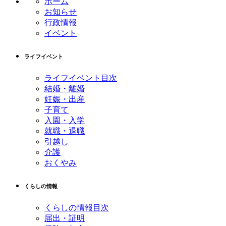
ホーム
ツ
先
お知らせ
本
頭
行政情報
文
へ
イベント
の
戻
先
る
ライフイベント
頭
へ
ライフイベント目次
戻
結婚・離婚
る
妊娠・出産
子育て
入園・入学
就職・退職
引越し
介護
おくやみ
くらしの情報
くらしの情報目次
届出・証明