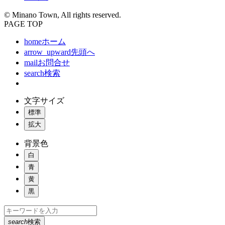
© Minano Town, All rights reserved.
PAGE TOP
home
ホーム
arrow_upward
先頭へ
mail
お問合せ
search
検索
文字サイズ
標準
拡大
背景色
白
青
黄
黒
search
検索