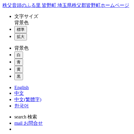
コ
秩父音頭のふる里 皆野町 埼玉県秩父郡皆野町ホームページ
ン
文字
サイズ
テ
背景色
ン
標準
ツ
本
拡大
文
背景色
へ
ス
白
キ
青
ッ
黄
プ
黒
English
中文
中文(繁體字)
한국어
search
検索
mail
お問合せ