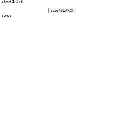
close
CLOSE
search
SEARCH
cancel