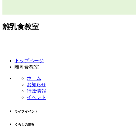
離乳食教室
コ
ペ
トップページ
ン
ー
離乳食教室
テ
ジ
ン
の
ホーム
ツ
先
お知らせ
本
頭
行政情報
文
へ
イベント
の
戻
先
る
ライフイベント
頭
へ
くらしの情報
戻
る