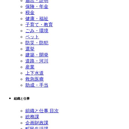
届出・証明
保険・年金
税金
健康・福祉
子育て・教育
ごみ・環境
ペット
防災・防犯
選挙
建築・開発
道路・河川
産業
上下水道
救急医療
助成・手当
組織と仕事
組織と仕事 目次
総務課
企画財政課
町民生活課