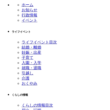
ン
の
ホーム
ツ
先
お知らせ
本
頭
行政情報
文
へ
イベント
の
戻
先
る
ライフイベント
頭
へ
ライフイベント目次
戻
結婚・離婚
る
妊娠・出産
子育て
入園・入学
就職・退職
引越し
介護
おくやみ
くらしの情報
くらしの情報目次