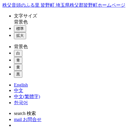
コ
秩父音頭のふる里 皆野町 埼玉県秩父郡皆野町ホームページ
ン
文字
サイズ
テ
背景色
ン
標準
ツ
本
拡大
文
背景色
へ
ス
白
キ
青
ッ
黄
プ
黒
English
中文
中文(繁體字)
한국어
search
検索
mail
お問合せ