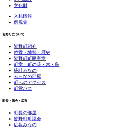
文化財
入札情報
例規集
皆野町について
皆野町紹介
位置・地勢・歴史
皆野町町民憲章
町章、町の花・木・鳥
統計みなの
み～なの部屋
町へのアクセス
町営バス
町長・議会・広報
町長の部屋
皆野町町議会
広報みなの