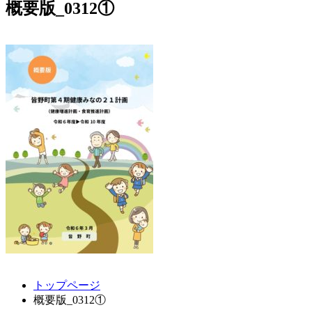
概要版_0312①
コ
ペ
トップページ
ン
ー
概要版_0312①
テ
ジ