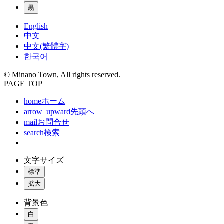
黒
English
中文
中文(繁體字)
한국어
© Minano Town, All rights reserved.
PAGE TOP
home
ホーム
arrow_upward
先頭へ
mail
お問合せ
search
検索
文字サイズ
標準
拡大
背景色
白