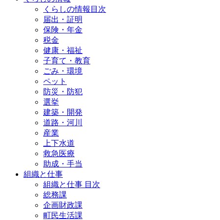
くらしの情報目次
届出・証明
保険・年金
税金
健康・福祉
子育て・教育
ごみ・環境
ペット
防災・防犯
選挙
建築・開発
道路・河川
産業
上下水道
救急医療
助成・手当
組織と仕事
組織と仕事 目次
総務課
企画財政課
町民生活課