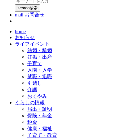
search
検索
mail
お問合せ
home
お知らせ
ライフイベント
結婚・離婚
妊娠・出産
子育て
入園・入学
就職・退職
引越し
介護
おくやみ
くらしの情報
届出・証明
保険・年金
税金
健康・福祉
子育て・教育