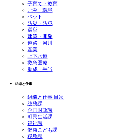
子育て・教育
ごみ・環境
ペット
防災・防犯
選挙
建築・開発
道路・河川
産業
上下水道
救急医療
助成・手当
組織と仕事
組織と仕事 目次
総務課
企画財政課
町民生活課
福祉課
健康こども課
税務課