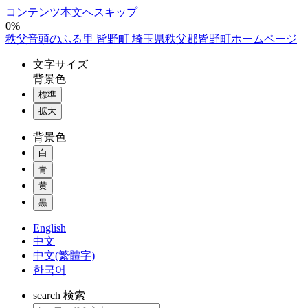
コンテンツ本文へスキップ
0%
秩父音頭のふる里 皆野町 埼玉県秩父郡皆野町ホームページ
文字
サイズ
背景色
標準
拡大
背景色
白
青
黄
黒
English
中文
中文(繁體字)
한국어
search
検索