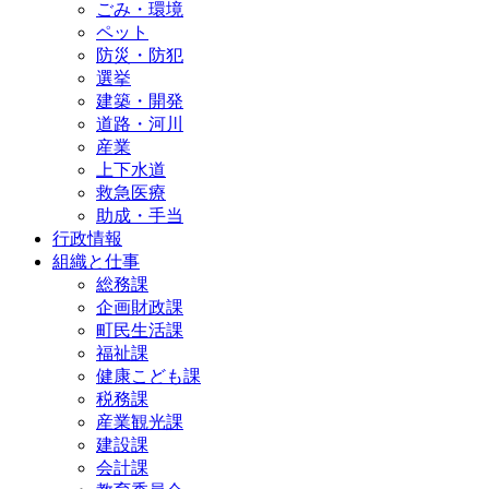
ごみ・環境
ペット
防災・防犯
選挙
建築・開発
道路・河川
産業
上下水道
救急医療
助成・手当
行政情報
組織と仕事
総務課
企画財政課
町民生活課
福祉課
健康こども課
税務課
産業観光課
建設課
会計課