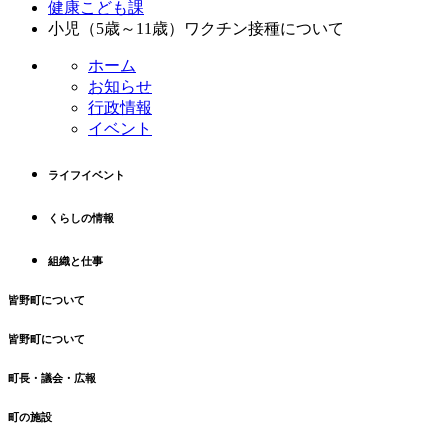
テ
ジ
健康こども課
ン
の
小児（5歳～11歳）ワクチン接種について
ツ
先
ホーム
本
頭
お知らせ
文
へ
行政情報
の
戻
イベント
先
る
頭
へ
ライフイベント
戻
る
くらしの情報
組織と仕事
皆野町について
皆野町について
町長・議会・広報
町の施設