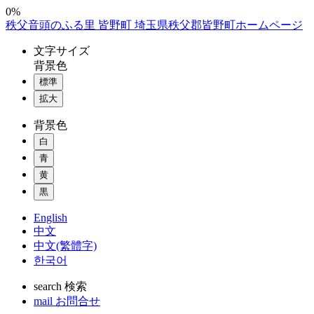
コ
0%
秩父音頭のふる里 皆野町 埼玉県秩父郡皆野町ホームページ
ン
テ
文字
サイズ
ン
背景色
ツ
標準
本
拡大
文
へ
背景色
ス
白
キ
ッ
青
プ
黄
黒
English
中文
中文(繁體字)
한국어
search
検索
mail
お問合せ