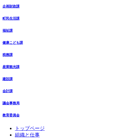
企画財政課
町民生活課
福祉課
健康こども課
税務課
産業観光課
建設課
会計課
議会事務局
教育委員会
コ
ペ
トップページ
ン
ー
組織と仕事