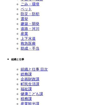
ごみ・環境
ペット
防災・防犯
選挙
建築・開発
道路・河川
産業
上下水道
救急医療
助成・手当
組織と仕事
組織と仕事 目次
総務課
企画財政課
町民生活課
福祉課
健康こども課
税務課
産業観光課