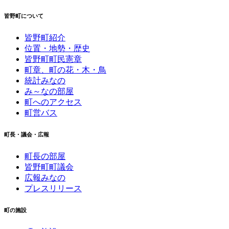
皆野町について
皆野町紹介
位置・地勢・歴史
皆野町町民憲章
町章、町の花・木・鳥
統計みなの
み～なの部屋
町へのアクセス
町営バス
町長・議会・広報
町長の部屋
皆野町町議会
広報みなの
プレスリリース
町の施設