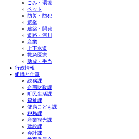
ごみ・環境
ペット
防災・防犯
選挙
建築・開発
道路・河川
産業
上下水道
救急医療
助成・手当
行政情報
組織と仕事
総務課
企画財政課
町民生活課
福祉課
健康こども課
税務課
産業観光課
建設課
会計課