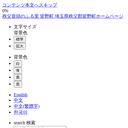
コンテンツ本文へスキップ
0%
秩父音頭のふる里 皆野町 埼玉県秩父郡皆野町ホームページ
文字
サイズ
背景色
標準
拡大
背景色
白
青
黄
黒
English
中文
中文(繁體字)
한국어
search
検索