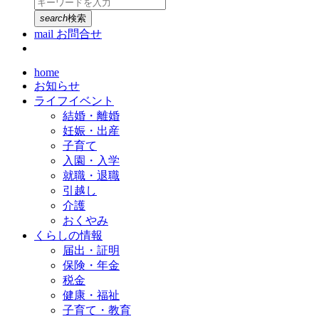
search
検索
mail
お問合せ
home
お知らせ
ライフイベント
結婚・離婚
妊娠・出産
子育て
入園・入学
就職・退職
引越し
介護
おくやみ
くらしの情報
届出・証明
保険・年金
税金
健康・福祉
子育て・教育