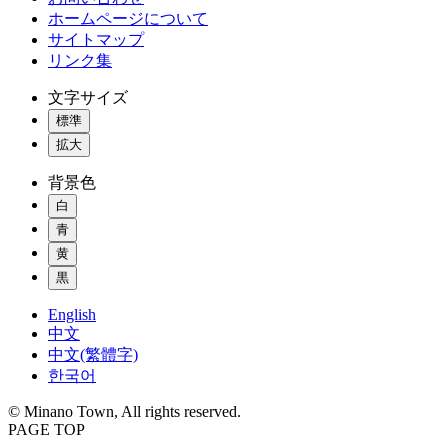
ホームページについて
サイトマップ
リンク集
文字サイズ
標準
拡大
背景色
白
青
黄
黒
English
中文
中文(繁體字)
한국어
© Minano Town, All rights reserved.
PAGE TOP