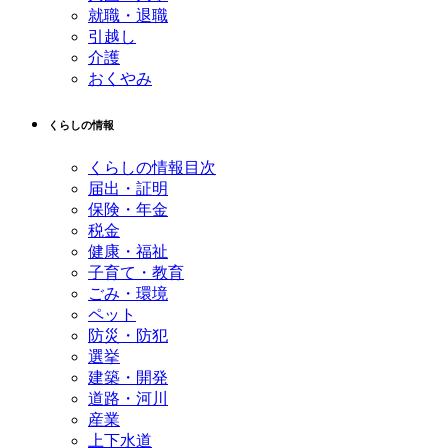
就職・退職
引越し
介護
おくやみ
くらしの情報
くらしの情報目次
届出・証明
保険・年金
税金
健康・福祉
子育て・教育
ごみ・環境
ペット
防災・防犯
選挙
建築・開発
道路・河川
産業
上下水道