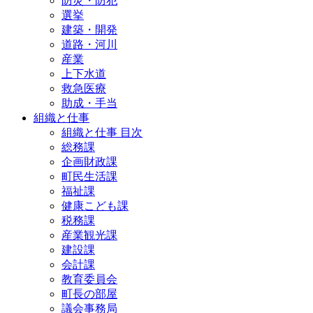
防災・防犯
選挙
建築・開発
道路・河川
産業
上下水道
救急医療
助成・手当
組織と仕事
組織と仕事 目次
総務課
企画財政課
町民生活課
福祉課
健康こども課
税務課
産業観光課
建設課
会計課
教育委員会
町長の部屋
議会事務局