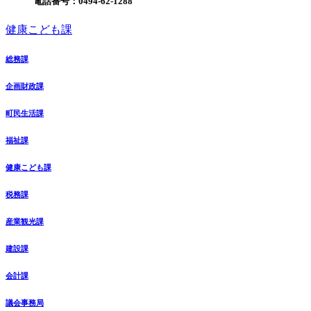
電話番号：
0494-62-1288
健康こども課
総務課
企画財政課
町民生活課
福祉課
健康こども課
税務課
産業観光課
建設課
会計課
議会事務局