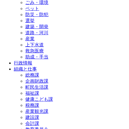
ごみ・環境
ペット
防災・防犯
選挙
建築・開発
道路・河川
産業
上下水道
救急医療
助成・手当
行政情報
組織と仕事
総務課
企画財政課
町民生活課
福祉課
健康こども課
税務課
産業観光課
建設課
会計課