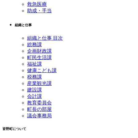
救急医療
助成・手当
組織と仕事
組織と仕事 目次
総務課
企画財政課
町民生活課
福祉課
健康こども課
税務課
産業観光課
建設課
会計課
教育委員会
町長の部屋
議会事務局
皆野町について