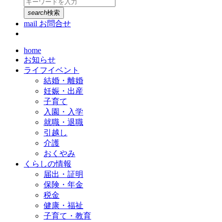
search
検索
mail
お問合せ
home
お知らせ
ライフイベント
結婚・離婚
妊娠・出産
子育て
入園・入学
就職・退職
引越し
介護
おくやみ
くらしの情報
届出・証明
保険・年金
税金
健康・福祉
子育て・教育