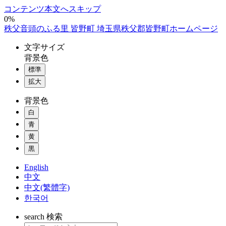
コンテンツ本文へスキップ
0%
秩父音頭のふる里 皆野町 埼玉県秩父郡皆野町ホームページ
文字
サイズ
背景色
標準
拡大
背景色
白
青
黄
黒
English
中文
中文(繁體字)
한국어
search
検索