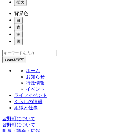
拡大
背景色
白
青
黄
黒
search
検索
ホーム
お知らせ
行政情報
イベント
ライフイベント
くらしの情報
組織と仕事
皆野町について
皆野町について
町長・議会・広報