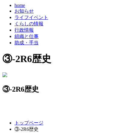
home
お知らせ
ライフイベント
くらしの情報
行政情報
組織と仕事
助成・手当
③-2R6歴史
③-2R6歴史
コ
ペ
トップページ
ン
ー
③-2R6歴史
テ
ジ