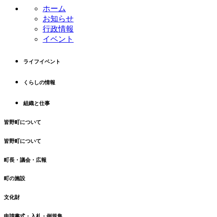
ン
の
ホーム
ツ
先
お知らせ
本
頭
行政情報
文
へ
イベント
の
戻
先
る
ライフイベント
頭
へ
くらしの情報
戻
る
組織と仕事
皆野町について
皆野町について
町長・議会・広報
町の施設
文化財
申請書式・入札・例規集