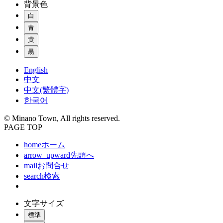
背景色
白
青
黄
黒
English
中文
中文(繁體字)
한국어
© Minano Town, All rights reserved.
PAGE TOP
home
ホーム
arrow_upward
先頭へ
mail
お問合せ
search
検索
文字サイズ
標準