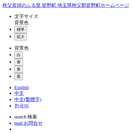
コ
秩父音頭のふる里 皆野町 埼玉県秩父郡皆野町ホームページ
ン
文字
サイズ
テ
背景色
ン
標準
ツ
本
拡大
文
背景色
へ
ス
白
キ
青
ッ
黄
プ
黒
English
中文
中文(繁體字)
한국어
search
検索
mail
お問合せ