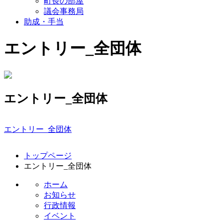
町長の部屋
議会事務局
助成・手当
エントリー_全団体
エントリー_全団体
エントリー_全団体
コ
ペ
トップページ
ン
ー
エントリー_全団体
テ
ジ
ン
の
ホーム
ツ
先
お知らせ
本
頭
行政情報
文
へ
イベント
の
戻