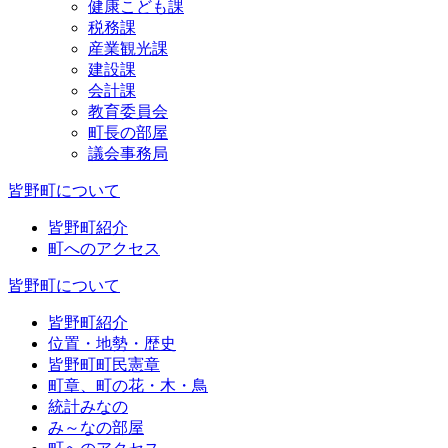
健康こども課
税務課
産業観光課
建設課
会計課
教育委員会
町長の部屋
議会事務局
皆野町について
皆野町紹介
町へのアクセス
皆野町について
皆野町紹介
位置・地勢・歴史
皆野町町民憲章
町章、町の花・木・鳥
統計みなの
み～なの部屋