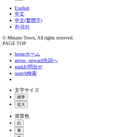
English
中文
中文(繁體字)
한국어
© Minano Town, All rights reserved.
PAGE TOP
home
ホーム
arrow_upward
先頭へ
mail
お問合せ
search
検索
文字サイズ
標準
拡大
背景色
白
青