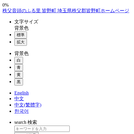
コ
0%
秩父音頭のふる里 皆野町 埼玉県秩父郡皆野町ホームページ
ン
テ
文字
サイズ
ン
背景色
ツ
標準
本
拡大
文
へ
背景色
ス
白
キ
ッ
青
プ
黄
黒
English
中文
中文(繁體字)
한국어
search
検索