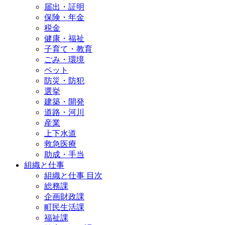
届出・証明
保険・年金
税金
健康・福祉
子育て・教育
ごみ・環境
ペット
防災・防犯
選挙
建築・開発
道路・河川
産業
上下水道
救急医療
助成・手当
組織と仕事
組織と仕事 目次
総務課
企画財政課
町民生活課
福祉課