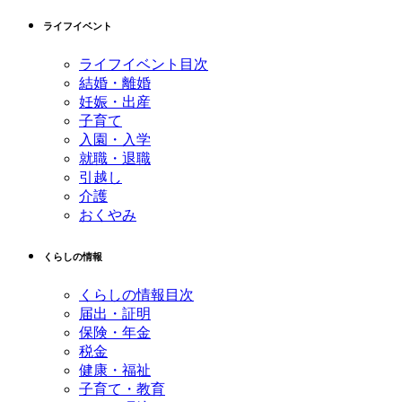
先
る
ライフイベント
頭
へ
ライフイベント目次
戻
結婚・離婚
る
妊娠・出産
子育て
入園・入学
就職・退職
引越し
介護
おくやみ
くらしの情報
くらしの情報目次
届出・証明
保険・年金
税金
健康・福祉
子育て・教育