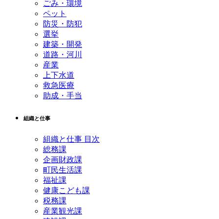
ごみ・環境
ペット
防災・防犯
選挙
建築・開発
道路・河川
産業
上下水道
救急医療
助成・手当
組織と仕事
組織と仕事 目次
総務課
企画財政課
町民生活課
福祉課
健康こども課
税務課
産業観光課