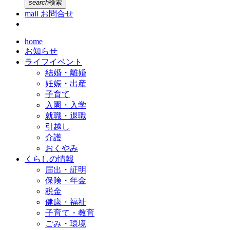
search
検索
mail
お問合せ
home
お知らせ
ライフイベント
結婚・離婚
妊娠・出産
子育て
入園・入学
就職・退職
引越し
介護
おくやみ
くらしの情報
届出・証明
保険・年金
税金
健康・福祉
子育て・教育
ごみ・環境