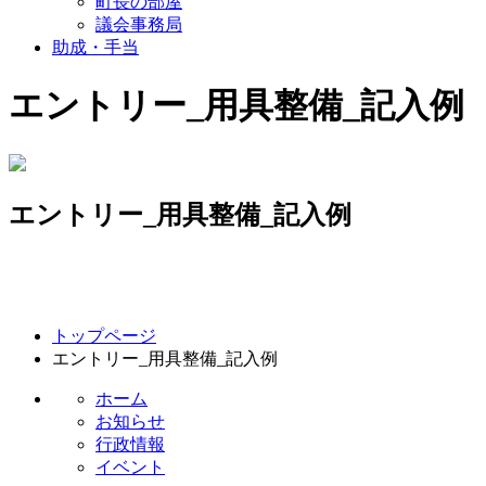
町長の部屋
議会事務局
助成・手当
エントリー_用具整備_記入例
エントリー_用具整備_記入例
コ
ペ
トップページ
ン
ー
エントリー_用具整備_記入例
テ
ジ
ン
の
ホーム
ツ
先
お知らせ
本
頭
行政情報
文
へ
イベント
の
戻