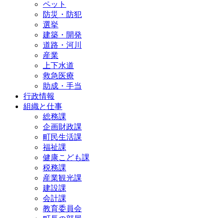
ペット
防災・防犯
選挙
建築・開発
道路・河川
産業
上下水道
救急医療
助成・手当
行政情報
組織と仕事
総務課
企画財政課
町民生活課
福祉課
健康こども課
税務課
産業観光課
建設課
会計課
教育委員会