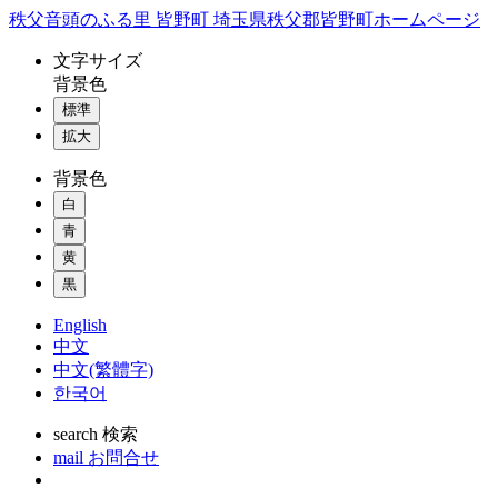
コ
秩父音頭のふる里 皆野町 埼玉県秩父郡皆野町ホームページ
ン
文字
サイズ
テ
背景色
ン
標準
ツ
本
拡大
文
背景色
へ
ス
白
キ
青
ッ
黄
プ
黒
English
中文
中文(繁體字)
한국어
search
検索
mail
お問合せ