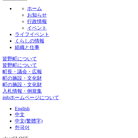
ホーム
お知らせ
行政情報
イベント
ライフイベント
くらしの情報
組織と仕事
皆野町について
皆野町について
町長・議会・広報
町の施設・文化財
町の施設・文化財
入札情報・例規集
info
ホームページについて
English
中文
中文(繁體字)
한국어