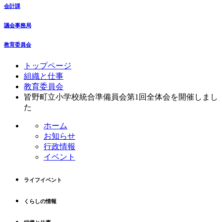
会計課
議会事務局
教育委員会
コ
ペ
トップページ
ン
ー
組織と仕事
テ
ジ
教育委員会
ン
の
皆野町立小学校統合準備員会第1回全体会を開催しまし
ツ
先
た
本
頭
ホーム
文
へ
お知らせ
の
戻
行政情報
先
る
イベント
頭
へ
戻
ライフイベント
る
くらしの情報