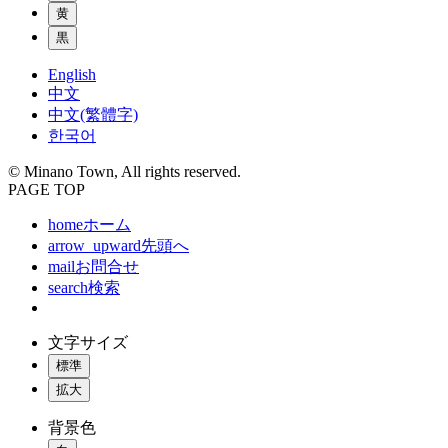
黄
黒
English
中文
中文(繁體字)
한국어
© Minano Town, All rights reserved.
PAGE TOP
home
ホーム
arrow_upward
先頭へ
mail
お問合せ
search
検索
文字サイズ
標準
拡大
背景色