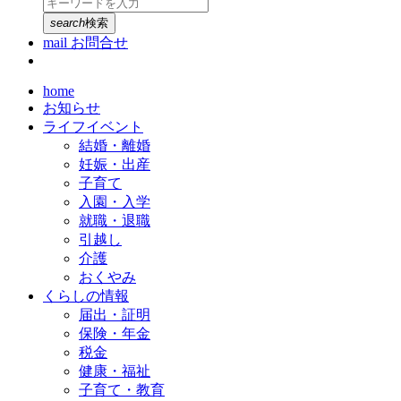
search
検索
mail
お問合せ
home
お知らせ
ライフイベント
結婚・離婚
妊娠・出産
子育て
入園・入学
就職・退職
引越し
介護
おくやみ
くらしの情報
届出・証明
保険・年金
税金
健康・福祉
子育て・教育