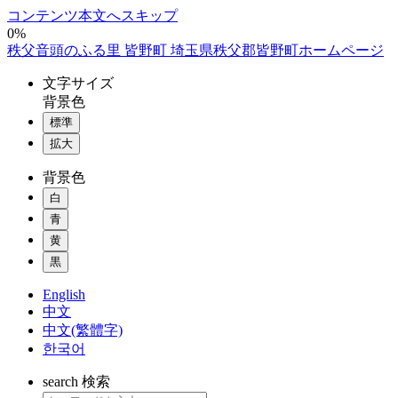
コンテンツ本文へスキップ
0%
秩父音頭のふる里 皆野町 埼玉県秩父郡皆野町ホームページ
文字
サイズ
背景色
標準
拡大
背景色
白
青
黄
黒
English
中文
中文(繁體字)
한국어
search
検索