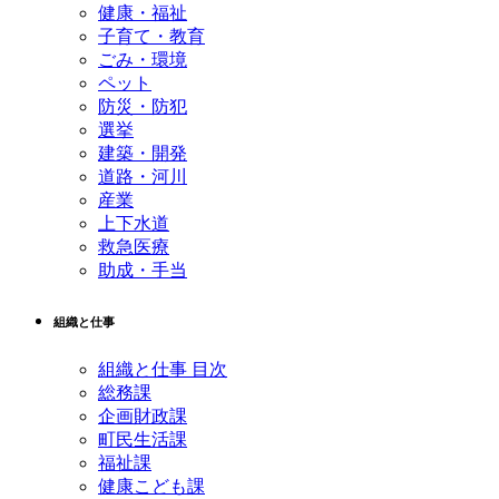
健康・福祉
子育て・教育
ごみ・環境
ペット
防災・防犯
選挙
建築・開発
道路・河川
産業
上下水道
救急医療
助成・手当
組織と仕事
組織と仕事 目次
総務課
企画財政課
町民生活課
福祉課
健康こども課