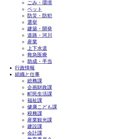
ごみ・環境
ペット
防災・防犯
選挙
建築・開発
道路・河川
産業
上下水道
救急医療
助成・手当
行政情報
組織と仕事
総務課
企画財政課
町民生活課
福祉課
健康こども課
税務課
産業観光課
建設課
会計課