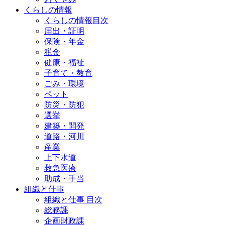
くらしの情報
くらしの情報目次
届出・証明
保険・年金
税金
健康・福祉
子育て・教育
ごみ・環境
ペット
防災・防犯
選挙
建築・開発
道路・河川
産業
上下水道
救急医療
助成・手当
組織と仕事
組織と仕事 目次
総務課
企画財政課